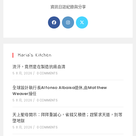
資訊日誌紀錄與分享
Opens
Opens
Opens
in
in
in
a
a
a
new
new
new
tab
tab
tab
Maria’s Kitchen
流汗，竟然是在製造抗癌血清
5 8 月, 2026
/
0 COMMENTS
全球設計執行長Alfonso Albaisa退休,由Matthew
Weaver接任
5 8 月, 2026
/
0 COMMENTS
天上聖母開示：拜拜重誠心，省錢又積德；趕緊求天道，別等
墮地獄
5 8 月, 2026
/
0 COMMENTS