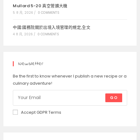
Mullard 5-20 真空管擴大機
5 8 月, 2026
/
0 COMMENTS
中國:國務院關於出境入境管理的規定,全文
4 8 月, 2026
/
0 COMMENTS
Newsletter
Be the first to know whenever I publish a new recipe or a
culinary adventure!
GO
Accept GDPR Terms