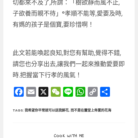
切都來不及了,所謂：「樹欲靜而風不止,
子欲養而親不待」°孝順不能等,愛要及時,
有媽的孩子是個寶,要珍惜啊！
此文若能喚起良知,對您有幫助,覺得不錯,
請您也分享出去,讓我們一起來推動愛要即
時.把握當下行孝的風氣！
F
E
X
W
Li
W
C
分
a
m
e
n
h
o
享
c
ai
C
e
a
p
TAGS
:
我希望你平常就可以送我鮮花
,
而不是在靈堂上佈置的花海
e
l
h
ts
y
b
a
A
Li
SHARE
COOK WITH ME