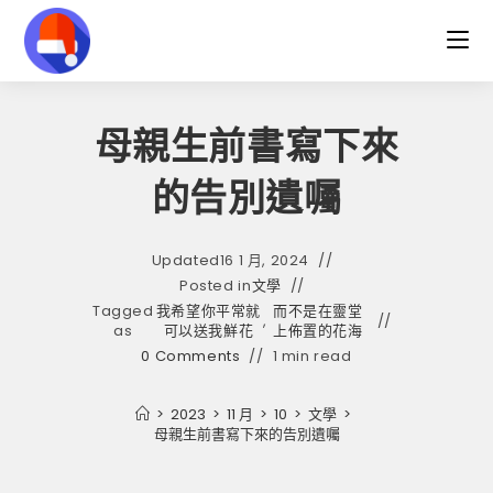
Skip
to
content
母親生前書寫下來
的告別遺囑
Updated
16 1 月, 2024
Posted in
文學
Tagged
我希望你平常就
而不是在靈堂
,
as
可以送我鮮花
上佈置的花海
0 Comments
1 min read
>
2023
>
11 月
>
10
>
文學
>
母親生前書寫下來的告別遺囑