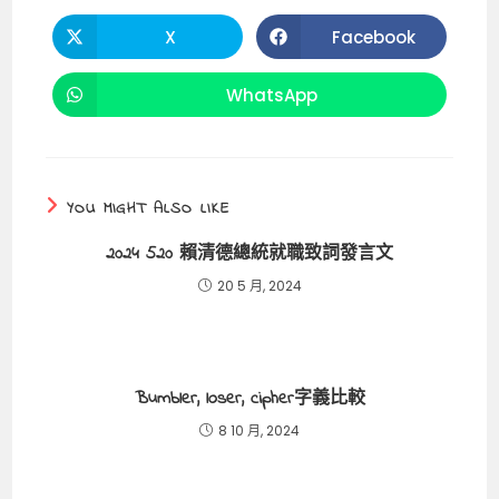
o
t
p
n
THIS
CONTENT
o
p
k
X
Facebook
Opens
Opens
in
in
k
a
a
new
new
WhatsApp
Opens
window
window
in
a
new
window
YOU MIGHT ALSO LIKE
2024 520 賴清德總統就職致詞發言文
20 5 月, 2024
Bumbler, loser, cipher字義比較
8 10 月, 2024