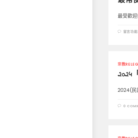
最常
最受歡迎
在
留言功能
〈最
常
使
用
的
網
路
登
宗教RELEG
錄
密
202
碼〉
中
2024(
0 COM