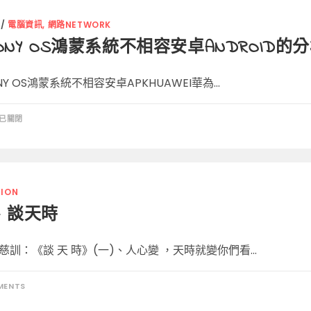
/
電腦資訊, 網路NETWORK
MONY OS鴻蒙系統不相容安卓ANDROID的
NY OS鴻蒙系統不相容安卓APKHUAWEI華為...
已關閉
MONY
ION
– 談天時
ID
慈訓：《談 天 時》(一)、人心變 ，天時就變你們看...
MENTS