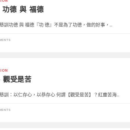
ION
功德 與 福德
慈訓功德 與 福德『功 德』不是為了功德，做的好事，...
MENTS
ION
– 觀受是苦
慈訓：以仁存心，以恭存心 何謂【觀受是苦】？紅塵苦海...
MENTS