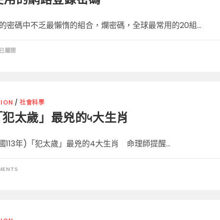
使用的網路登錄密碼
的密碼中不乏最懶惰的組合，爛密碼，全球最常用的20組...
已關閉
ION
/
社會科學
4「犯太歲」最兇的4大生肖
民國113年)「犯太歲」最兇的4大生肖 命理師提醒...
MENTS