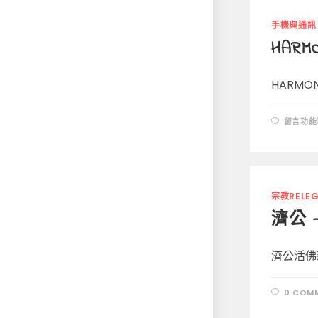
手機與通訊
HAR
HARMO
在
留言功能
〈HAR
OS
鴻
蒙
系
統
不
相
宗教RELEG
容
安
濟公 
卓
ANDRO
的
分
濟公活佛
析〉
中
0 COM