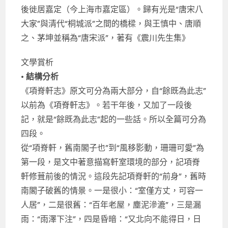
後徙居嘉定（今上海市嘉定區）。歸有光是“唐宋八
大家”與清代“桐城派”之間的橋樑，與王慎中、唐順
之、茅坤並稱為“唐宋派”，著有《震川先生集》
文學賞析
•
結構分析
《項脊軒志》原文可分為兩大部分，自“餘既為此志”
以前為《項脊軒志》。若干年後，又加了一段後
記，就是“餘既為此志”起的一些話。所以全篇可分為
四段。
從“項脊軒，舊南閣子也”到“風移影動，珊珊可愛”為
第一段，是文中著意描寫軒室環境的部分，記項脊
軒修葺前後的情況。這段先記項脊軒的“前身”，舊時
南閣子破舊的情景。一是很小：“室僅方丈，可容一
人居”，二是很舊：“百年老屋，塵泥滲漉”，三是漏
雨：“雨澤下注”，四是昏暗：“又北向不能得日，日