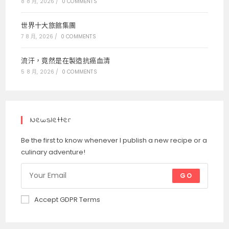
8 8 月, 2026
/
0 COMMENTS
世界十大旅館集團
7 8 月, 2026
/
0 COMMENTS
流汗，竟然是在製造抗癌血清
5 8 月, 2026
/
0 COMMENTS
Newsletter
Be the first to know whenever I publish a new recipe or a
culinary adventure!
GO
Accept GDPR Terms