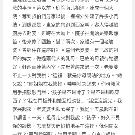
悲的事情。這以前，庭院南北相通，連成一個大
院。等到叔伯們分家以後，裡裡外外建了許多小門
牆，到處都是。東家的狗跑到西家叫，客人得越過
廚房去赴宴，雞蹲在大廳上。院子裡開始是築起籬
笆，後來修了圍牆，變了兩次。家裡有一個老婆
婆，曾經住在這座軒裡。這個老婆婆，是已故的祖
母的婢女，做過兩代人的乳母。已故的母親待她很
好。軒西面連著內室，先母曾經來過一次。老婆婆
不止一次對我說：“這裡，就是你母親站的地方。”她
又說：“你姐姐在我懷裡，哇哇地哭起來，你母親就
用手指敲敲門說：‘孩子是不是冷了？是不是想吃東
西了？’我在門板外和她互相應答……”話還沒說完，我
就哭起來，老婆婆也跟著哭了。我從十五歲起在軒
中讀書。一天，祖母走來對我說：“孩子，好久不見
你的蹤影，怎麼整天靜悄悄地呆在這裡，像個閨女
一樣？”等到離開時，她用手關上門，自言自語地