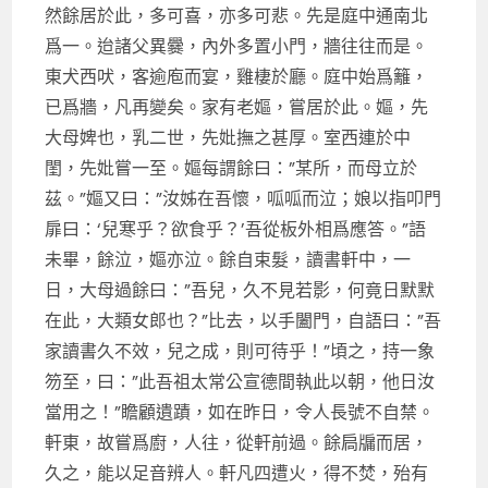
然餘居於此，多可喜，亦多可悲。先是庭中通南北
爲一。迨諸父異爨，內外多置小門，牆往往而是。
東犬西吠，客逾庖而宴，雞棲於廳。庭中始爲籬，
已爲牆，凡再變矣。家有老嫗，嘗居於此。嫗，先
大母婢也，乳二世，先妣撫之甚厚。室西連於中
閨，先妣嘗一至。嫗每謂餘曰：”某所，而母立於
茲。”嫗又曰：”汝姊在吾懷，呱呱而泣；娘以指叩門
扉曰：‘兒寒乎？欲食乎？’吾從板外相爲應答。”語
未畢，餘泣，嫗亦泣。餘自束髮，讀書軒中，一
日，大母過餘曰：”吾兒，久不見若影，何竟日默默
在此，大類女郎也？”比去，以手闔門，自語曰：”吾
家讀書久不效，兒之成，則可待乎！”頃之，持一象
笏至，曰：”此吾祖太常公宣德間執此以朝，他日汝
當用之！”瞻顧遺蹟，如在昨日，令人長號不自禁。
軒東，故嘗爲廚，人往，從軒前過。餘扃牖而居，
久之，能以足音辨人。軒凡四遭火，得不焚，殆有