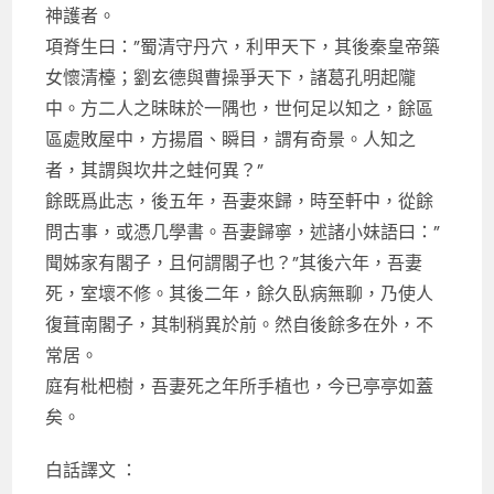
神護者。
項脊生曰：”蜀清守丹穴，利甲天下，其後秦皇帝築
女懷清檯；劉玄德與曹操爭天下，諸葛孔明起隴
中。方二人之昧昧於一隅也，世何足以知之，餘區
區處敗屋中，方揚眉、瞬目，謂有奇景。人知之
者，其謂與坎井之蛙何異？”
餘既爲此志，後五年，吾妻來歸，時至軒中，從餘
問古事，或憑几學書。吾妻歸寧，述諸小妹語曰：”
聞姊家有閣子，且何謂閣子也？”其後六年，吾妻
死，室壞不修。其後二年，餘久臥病無聊，乃使人
復葺南閣子，其制稍異於前。然自後餘多在外，不
常居。
庭有枇杷樹，吾妻死之年所手植也，今已亭亭如蓋
矣。
白話譯文 ：