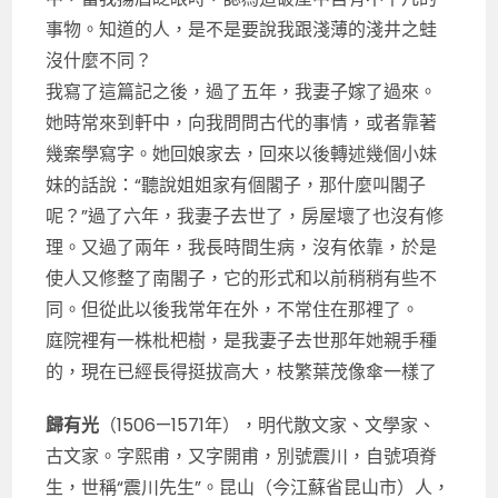
事物。知道的人，是不是要說我跟淺薄的淺井之蛙
沒什麼不同？
我寫了這篇記之後，過了五年，我妻子嫁了過來。
她時常來到軒中，向我問問古代的事情，或者靠著
幾案學寫字。她回娘家去，回來以後轉述幾個小妹
妹的話說：“聽說姐姐家有個閣子，那什麼叫閣子
呢？”過了六年，我妻子去世了，房屋壞了也沒有修
理。又過了兩年，我長時間生病，沒有依靠，於是
使人又修整了南閣子，它的形式和以前稍稍有些不
同。但從此以後我常年在外，不常住在那裡了。
庭院裡有一株枇杷樹，是我妻子去世那年她親手種
的，現在已經長得挺拔高大，枝繁葉茂像傘一樣了
歸有光
（1506—1571年），明代散文家、文學家、
古文家。字熙甫，又字開甫，別號震川，自號項脊
生，世稱“震川先生”。昆山（今江蘇省昆山市）人，