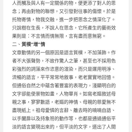
人而觸及與人有一定關係的物，便更添了對人的思
念；再由對物的聯想，又引發對往事的傷懷。於是
托物寄情，物我交融，進一步把思念之情深化了。
只說樹在生長，不說人在思念，它所產生的藝術效
果則是：不言情而情無限，言有盡而意無窮。
二、
質樸“增”情
文章動情的另一個原因是語言質樸，不加藻飾。作
者不大張聲勢，不故作驚人之筆，甚至也不採用色
彩強烈的詞藻來作恣意的渲染，而只是運用明淨、
流暢的語言，平平常常地敘事，老老實實地回憶。
但通俗自然之中蘊含著豐富的表現力，淺顯明白的
文字卻能使景物如畫，人物畢肖。如寫老嫗敘述母
親之事，寥寥數語，老嫗的神情、母親的慈愛無不
盡現紙上。祖母愛憐的言辭、離去時的喃喃自語、
以手闔扉以及持象笏的動作等，也都是通過通俗平
淡的語言變現出來的，但平淡的文字，道出了人間