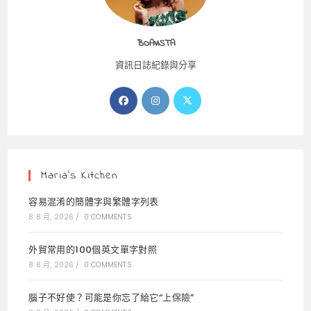
BOAVISTA
資訊日誌紀錄與分享
Opens
Opens
Opens
in
in
in
a
a
a
new
new
new
tab
tab
tab
Maria’s Kitchen
容易混淆的簡體字與繁體字列表
8 8 月, 2026
/
0 COMMENTS
外貿常用的100個英文單字對照
8 8 月, 2026
/
0 COMMENTS
腦子不好使？可能是你忘了給它“上保險”