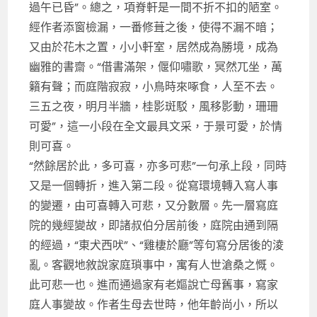
過午已昏”。總之，項脊軒是一間不折不扣的陋室。
經作者添窗檢漏，一番修葺之後，使得不漏不暗；
又由於花木之置，小小軒室，居然成為勝境，成為
幽雅的書齋。“借書滿架，偃仰嘯歌，冥然兀坐，萬
籟有聲；而庭階寂寂，小鳥時來啄食，人至不去。
三五之夜，明月半牆，桂影斑駁，風移影動，珊珊
可愛”，這一小段在全文最具文采，于景可愛，於情
則可喜。
“然餘居於此，多可喜，亦多可悲”一句承上段，同時
又是一個轉折，進入第二段。從寫環境轉入寫人事
的變遷，由可喜轉入可悲，又分數層。先一層寫庭
院的幾經變故，即諸叔伯分居前後，庭院由通到隔
的經過，“東犬西吠”、“雞棲於廳”等句寫分居後的淩
亂。客觀地敘說家庭瑣事中，寓有人世滄桑之慨。
此可悲一也。進而通過家有老嫗說亡母舊事，寫家
庭人事變故。作者生母去世時，他年齡尚小，所以