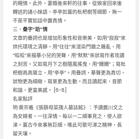
的親情。此外，妻婚後來軒的往事，從娘家回來後
轉述的諸小妹語，亭亭如蓋的枇杷樹等細節，無一
不是平實如話中露真情。
三、
疊字“助”情
文章的疊詞也是增加形象性和音樂美，如用“寂寂”來
烘托環境之清靜，用“往往”來渲染門牆之雜亂，用
“呱呱”來描摹小兒的哭聲，用“默默”來狀寫作者攻讀
之刻苦。又如寫月下之樹隨風搖曳，用“姍姍”；寫枇
杷樹高高聳立，用“亭亭”。用疊詞，摹聲更為真切，
狀物更為細緻，寫景更為生動。而且讀起來，音節
和諧，更富美感。 [6-8]
名家點評
明·黃宗羲《張篩母菜孺人墓誌銘》：予讀震川文之
為女婦者，一往深情，每以一二細事見之，使人欲
涕。蓋古今來事無巨細，唯此可歌可涕之精神，長
留天壤。