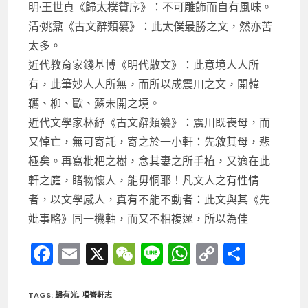
明·王世貞《歸太樸贊序》：不可雕飾而自有風味。
清·姚鼐《古文辭類纂》：此太僕最勝之文，然亦苦
太多。
近代教育家錢基博《明代散文》：此意境人人所
有，此筆妙人人所無，而所以成震川之文，開韓
韉、柳、歐、蘇未開之境。
近代文學家林紓《古文辭類纂》：震川既喪母，而
又悼亡，無可寄託，寄之於一小軒：先敘其母，悲
極矣。再寫枇杷之樹，念其妻之所手植，又適在此
軒之庭，睹物懷人，能毋恫耶！凡文人之有性情
者，以文學感人，真有不能不動者：此文與其《先
妣事略》同一機軸，而又不相複遝，所以為佳
F
E
X
W
Li
W
C
分
a
m
e
n
h
o
享
c
ai
C
e
a
p
TAGS
:
歸有光
,
項脊軒志