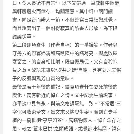
日，令人長號不自禁”。以下又帶過一筆敘軒中幽靜
與軒屢遭火而倖存．均關題意。其中軒中關門讀
書，聞足音而辨人一節，不但善寫日常細微感覺，
而且還寫出了一個耐得寂寞的讀書人形象，為下段
議論伏筆。
第三段即項脊生（作者自稱）的一番議論。作者以
守丹穴的巴寡婦清和高臥隆中的諸葛亮，與處敗屋
寒窗之下的自身相比附，既自慨局促，又有自矜抱
負之意。故語末雖以“坎井之蛙”自嘲，含有對凡夫俗
子的反諷與孤芳自賞的意味。
最後是若干年後的補記。續寫項脊軒在妻死前後的
變化，寓有新近的悼亡之情。文中記妻生前瑣事，
亦平淡中見雋永，與前文格調毫無二致。“不常居”三
字似可收束全文，然文末又搖曳生姿。寫到亡妻手
植的一樹枇杷“亭亭如蓋”，寓睹物懷人、悼亡念存之
思。較之“墓木已拱”之類成語。尤覺餘味無窮，饒有