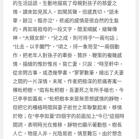
的生活話語，生動地描寫了母親對孩子的慈愛之
情，讀來如見其人，如聞其聲，倍感真切。“語未
畢，餘泣，嫗亦泣”，悲戚的感情是很自然的生髮
的。再如寫祖母的一段文字，簡潔細膩，繪聲傳
神，“大類女郎”，“兒之成，則可待乎”一兩句話；
“比去，以手闔門”，“頃之，持一象笏至”一兩個動
作，把老年人對孫子的牽掛、贊許、鞭策的複雜感
情，描繪的惟妙惟肖。寫亡妻，只說：“時至軒中，
從余問古事，或憑幾學書。”寥寥數筆，繪出了夫妻
之間的一片深情。末尾，作者把極深的悲痛寄寓一
棵枇杷樹。“庭有枇杷樹，吾妻死之年所手植也，今
已亭亭如蓋矣。”枇杷樹本來是無思想感情的靜物，
但把它的種植時間與妻子逝世之年聯繫起來，移情
於物；在“亭亭如蓋”四個字的前面加上“今已”這個時
間詞，表明時光在推移，靜物也顯示著動態。樹長
人亡，物是人非，光陰易逝，情意難忘。由於想念