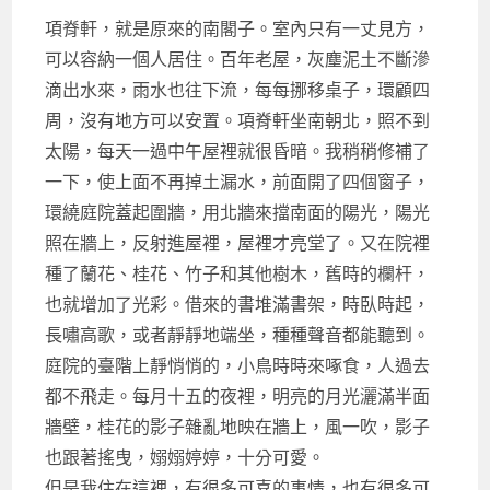
項脊軒，就是原來的南閣子。室內只有一丈見方，
可以容納一個人居住。百年老屋，灰塵泥土不斷滲
滴出水來，雨水也往下流，每每挪移桌子，環顧四
周，沒有地方可以安置。項脊軒坐南朝北，照不到
太陽，每天一過中午屋裡就很昏暗。我稍稍修補了
一下，使上面不再掉土漏水，前面開了四個窗子，
環繞庭院蓋起圍牆，用北牆來擋南面的陽光，陽光
照在牆上，反射進屋裡，屋裡才亮堂了。又在院裡
種了蘭花、桂花、竹子和其他樹木，舊時的欄杆，
也就增加了光彩。借來的書堆滿書架，時臥時起，
長嘯高歌，或者靜靜地端坐，種種聲音都能聽到。
庭院的臺階上靜悄悄的，小鳥時時來啄食，人過去
都不飛走。每月十五的夜裡，明亮的月光灑滿半面
牆壁，桂花的影子雜亂地映在牆上，風一吹，影子
也跟著搖曳，嫋嫋婷婷，十分可愛。
但是我住在這裡，有很多可喜的事情，也有很多可