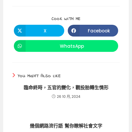
e
l
h
ts
y
b
a
A
Li
SHARE
COOK WITH ME
o
t
p
n
THIS
CONTENT
o
p
k
X
Facebook
Opens
Opens
in
in
k
a
a
new
new
WhatsApp
Opens
window
window
in
a
new
window
YOU MIGHT ALSO LIKE
臨命終時，五官的變化，觀投胎轉生情形
26 10 月, 2024
幾個網路流行語 幫你瞭解社會文字