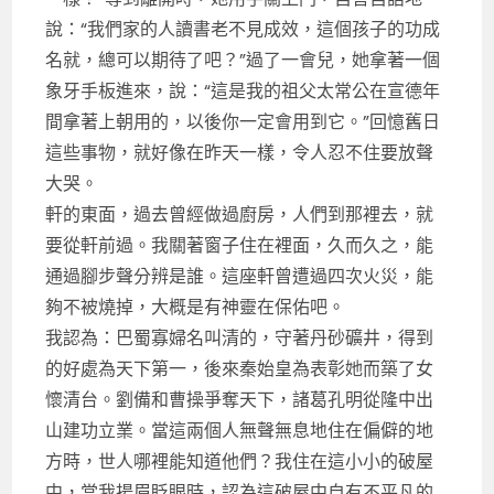
說：“我們家的人讀書老不見成效，這個孩子的功成
名就，總可以期待了吧？”過了一會兒，她拿著一個
象牙手板進來，說：“這是我的祖父太常公在宣德年
間拿著上朝用的，以後你一定會用到它。”回憶舊日
這些事物，就好像在昨天一樣，令人忍不住要放聲
大哭。
軒的東面，過去曾經做過廚房，人們到那裡去，就
要從軒前過。我關著窗子住在裡面，久而久之，能
通過腳步聲分辨是誰。這座軒曾遭過四次火災，能
夠不被燒掉，大概是有神靈在保佑吧。
我認為：巴蜀寡婦名叫清的，守著丹砂礦井，得到
的好處為天下第一，後來秦始皇為表彰她而築了女
懷清台。劉備和曹操爭奪天下，諸葛孔明從隆中出
山建功立業。當這兩個人無聲無息地住在偏僻的地
方時，世人哪裡能知道他們？我住在這小小的破屋
中，當我揚眉眨眼時，認為這破屋中自有不平凡的