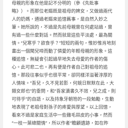
母親的形象在他是記不分明的（參《先妣事
略》）。而那位老嫗既是祖母的婢女，又做過兩代
人的奶媽，通過老嫗來追憶舊事，是自然入妙之
筆。她所說的，不過是先前母親曾在何處站過，曾
有過一些什麼對話。然而就是這些平淡處，最為關
情。“兒寒乎？欲食乎？”短短的兩句，惟妙惟肖地刻
畫出一個聞兒啼而動了憐愛的年輕母親的形象。這
種追憶，無疑會引起過早地失去母愛的作者的傷
心。此可悲二也。再有便是作者自己對祖母的追
憶。那段往事似乎也很平常，卻同樣洋溢著淳厚的
人情味。“吾兒，久不見若影，何競日默默在此，大
類女郎也”的垂問，和“吾家瀆書久不效，兒之成，則
可待乎”的自語，以及持象牙朝笏的一段勉勵，生動
地表現了老祖母對孫子的疼愛與厚望。以上回憶，
看來不過是家庭生活中一些雞毛蒜皮的小事，然而
“一枝一葉總關情”，所以作者“瞻顧遺跡，如在昨