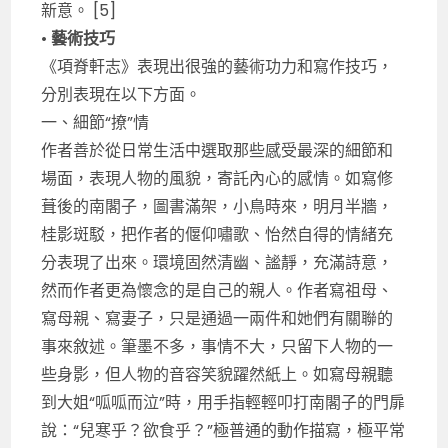
新意。 [5]
•
藝術技巧
《項脊軒志》表現出很強的藝術功力和寫作技巧，
分別表現在以下方面。
一、細節“撩”情
作者善於從日常生活中選取那些感受最深的細節和
場面，表現人物的風貌，寄託內心的感情。如寫修
葺後的南閣子，圖書滿架，小鳥時來，明月半牆，
桂影斑駁，把作者的偃仰嘯歌、怡然自得的情緒充
分表現了出來。環境固然清幽、謐靜，充滿詩意，
然而作者更為懷念的是自己的親人。作者寫祖母、
寫母親、寫妻子，只是通過一兩件和她們有關聯的
事來敘述。筆墨不多，事情不大，只留下人物的一
些身影，但人物的音容笑貌躍然紙上。如寫母親聽
到大姐“呱呱而泣”時，用手指輕輕叩打南閣子的門扉
說：“兒寒乎？欲食乎？”極普通的動作描寫，極平常