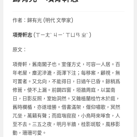
作者：歸有光 (明代 文學家)
項脊軒志
(ㄒㄧㄤˋ ㄐㄧˊ ㄒㄩㄢ ㄓˋ )
原文：
項脊軒，舊南閣子也。室僅方丈，可容一人居。百
年老屋，塵泥滲漉，雨澤下注；每移案，顧視，無
可置者。又北向，不能得日，日過午已昏。餘稍爲
修葺，使不上漏。前闢四窗，垣牆周庭，以當南
日，日影反照，室始洞然。又雜植蘭桂竹木於庭，
舊時欄楯，亦遂增勝。借書滿架，偃仰嘯歌，冥然
兀坐，萬籟有聲；而庭堦寂寂，小鳥時來啄食，人
至不去。三五之夜，明月半牆，桂影斑駁，風移影
動，珊珊可愛。