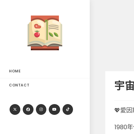
Skip
to
content
HOME
宇宙
CONTACT
💖愛
198