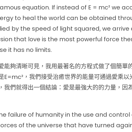
amous equation. If instead of E = mc² we ac
ergy to heal the world can be obtained thro
lied by the speed of light squared, we arrive 
sion that love is the most powerful force ther
e it has no limits.
愛能夠清晰可見，我用最著名的方程式做了個簡單
是E=mc²，我們接受治癒世界的能量可通過愛乘以
，我們就得出一個結論：愛是最強大的的力量，因
the failure of humanity in the use and control 
forces of the universe that have turned against