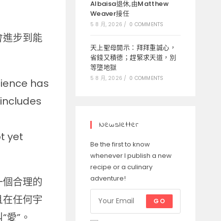
Albaisa退休,由Matthew
Weaver接任
5 8 月, 2026
/
0 COMMENTS
會進步到能
天上聖母開示：拜拜重誠心，
省錢又積德；趕緊求天道，別
等墮地獄
5 8 月, 2026
/
0 COMMENTS
science has
 includes
Newsletter
t yet
Be the first to know
whenever I publish a new
recipe or a culinary
adventure!
一個合理的
且在任何宇
GO
“愛”。