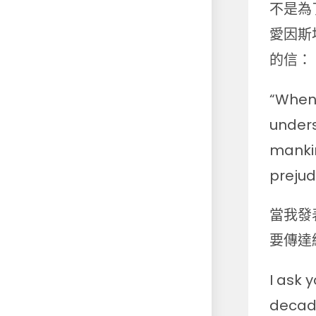
不是為
愛因斯
的信：
“When 
unders
mankin
prejud
當我發
要傳達
I ask 
decade