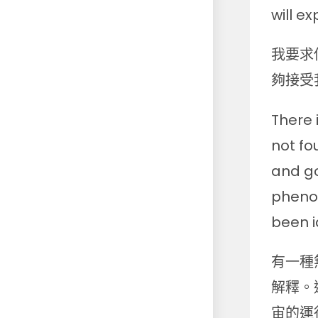
will ex
我要求
夠接受
There 
not fo
and go
phenom
been i
有一種
解釋。
宙的運