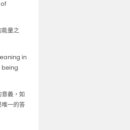
 of
的能量之
meaning in
t being
的意義，如
是唯一的答