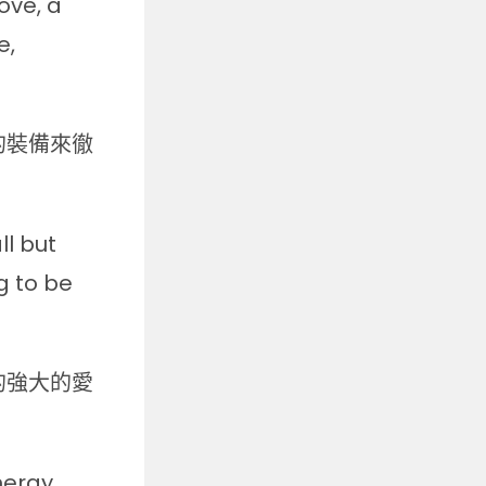
ove, a
e,
的裝備來徹
ll but
g to be
的強大的愛
nergy,