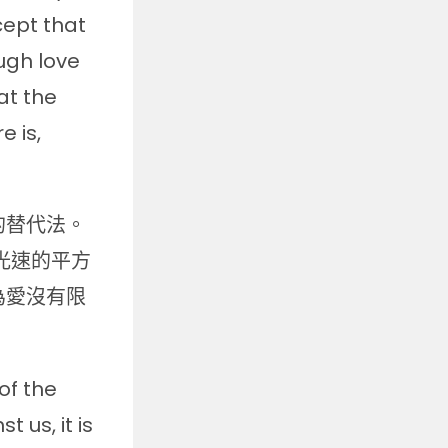
cept that
ugh love
at the
e is,
的替代法。
光速的平方
為愛沒有限
of the
 us, it is