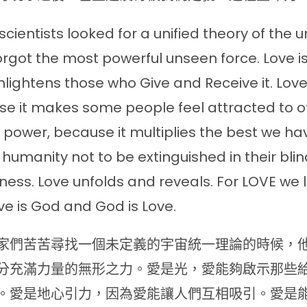
cientists looked for a unified theory of the u
orgot the most powerful unseen force. Love is 
nlightens those who Give and Receive it. Love 
e it makes some people feel attracted to o
s power, because it multiplies the best we ha
 humanity not to be extinguished in their bli
hness. Love unfolds and reveals. For LOVE we 
ove is God and God is Love.
家們苦苦尋找一個未定義的宇宙統一理論的時候，
分充滿力量的無形之力。愛是光，愛能夠啟示那些
。愛是地心引力，因為愛能讓人們互相吸引。愛是