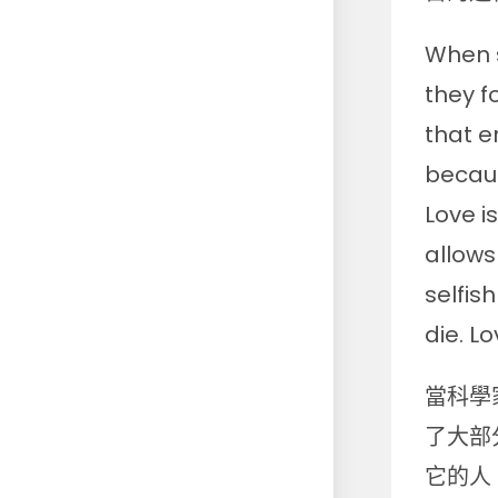
When s
they f
that e
becaus
Love i
allows
selfis
die. L
當科學
了大部
它的人