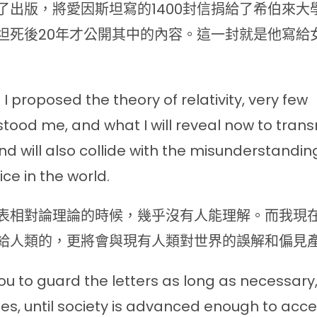
了出版，將愛因斯坦寫的1400封信捐給了希伯來大
坦死後20年才公開其中的內容。這一封就是他寫給女兒L
I proposed the theory of relativity, very few
tood me, and what I will reveal now to trans
d will also collide with the misunderstandi
ice in the world.
表相對論理論的時候，幾乎沒有人能理解。而我現
給人類的，更將會與現有人類對世界的誤解和偏見
you to guard the letters as long as necessary,
s, until society is advanced enough to acce