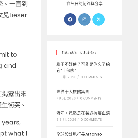
學。一直到
資訊日誌紀錄與分享
ieserl
Opens
Opens
Opens
in
in
in
a
a
a
new
new
new
tab
tab
tab
Maria’s Kitchen
mit to
腦子不好使？可能是你忘了給
ng and
它“上保險”
8 8 月, 2026
/
0 COMMENTS
世界十大旅館集團
在揭露出來
7 8 月, 2026
/
0 COMMENTS
產生衝突。
流汗，竟然是在製造抗癌血清
5 8 月, 2026
/
0 COMMENTS
 years,
pt what I
全球設計執行長Alfonso