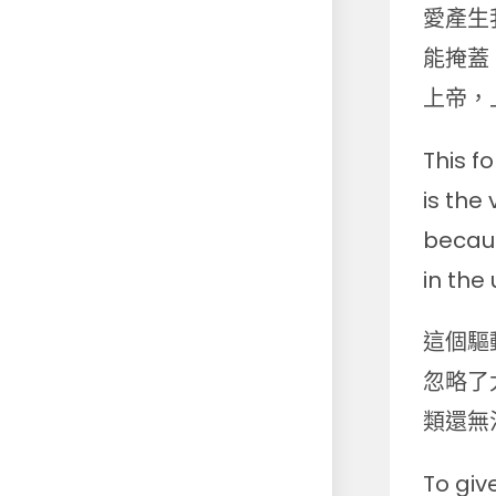
愛產生
能掩蓋
上帝，
This f
is the
becaus
in the
這個驅
忽略了
類還無
To give