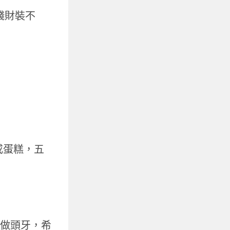
錢財裝不
或蛋糕，五
您做頭牙，希