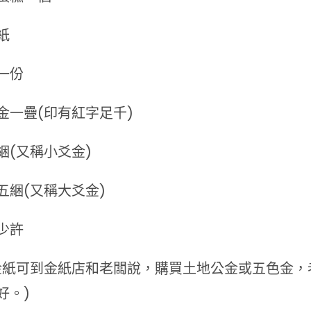
紙
一份
金一疊(印有紅字足千)
綑(又稱小爻金)
五綑(又稱大爻金)
少許
金紙可到金紙店和老闆說，購買土地公金或五色金，
好。)