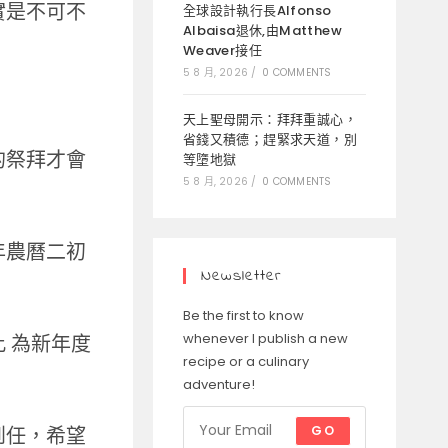
實是不可不
全球設計執行長Alfonso
Albaisa退休,由Matthew
Weaver接任
5 8 月, 2026
/
0 COMMENTS
天上聖母開示：拜拜重誠心，
省錢又積德；趕緊求天道，別
的祭拜才會
等墮地獄
5 8 月, 2026
/
0 COMMENTS
年農曆二初
Newsletter
Be the first to know
whenever I publish a new
 為新年度
recipe or a culinary
adventure!
GO
到任，希望