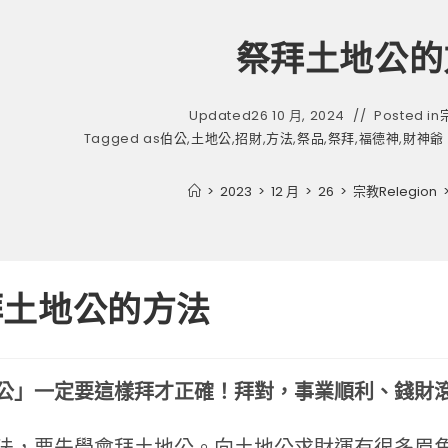
祭拜土地公的
Updated
26 10 月, 2024
Posted in
Tagged as
伯公
,
土地公
,
招財
,
方法
,
祭品
,
祭拜
,
福德神
,
財神爺
>
2023
>
12 月
>
26
>
宗教Relegion
拜土地公的方法
公」一定要這樣拜才正確！拜對，事業順利、錢財