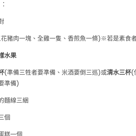
]：
對
五花豬肉一塊、全雞一隻、香煎魚一條)※若是素食
樣水果
杯
(準備三牲者要準備、米酒要倒三巡)或
清水三杯
要準備)
的麵線三綑
三個
蛋糕一個