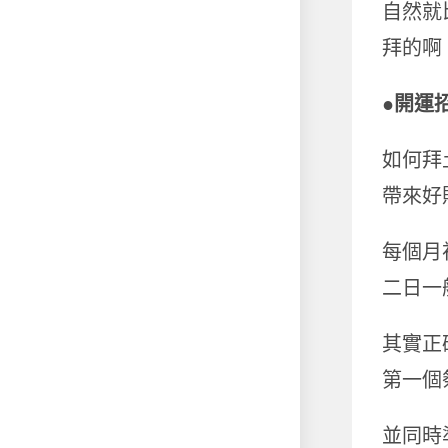
自然就
拜的啊
●
開運
如何拜
帶來好
每個月
二日一
其實正
第一個
並同時