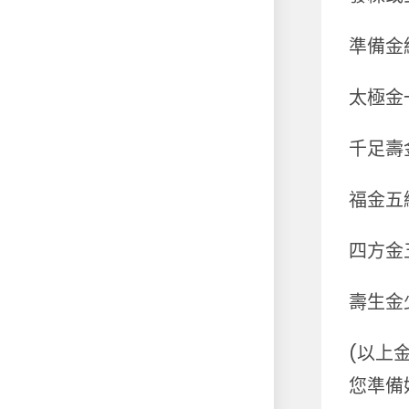
準備金
太極金
千足壽
福金五
四方金
壽生金
(以上
您準備