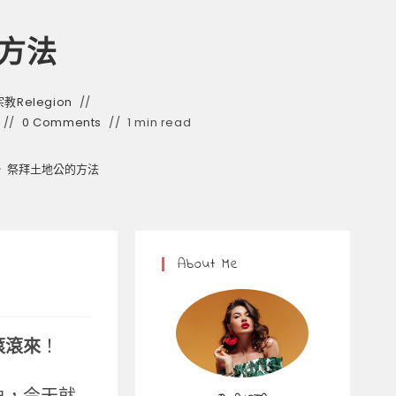
方法
宗教Relegion
0 Comments
1 min read
>
祭拜土地公的方法
About Me
滾滾來
！