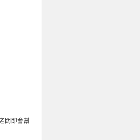
老闆即會幫