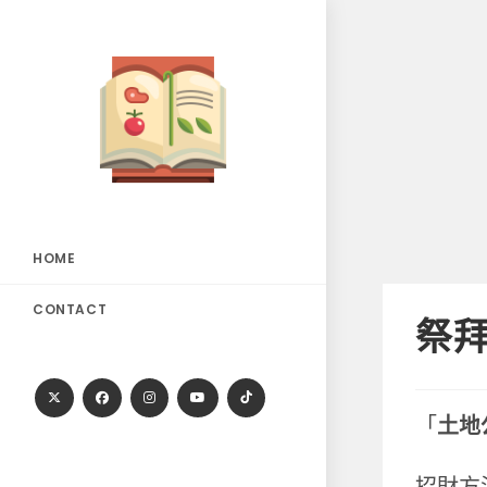
Skip
to
content
HOME
CONTACT
祭
「
土地