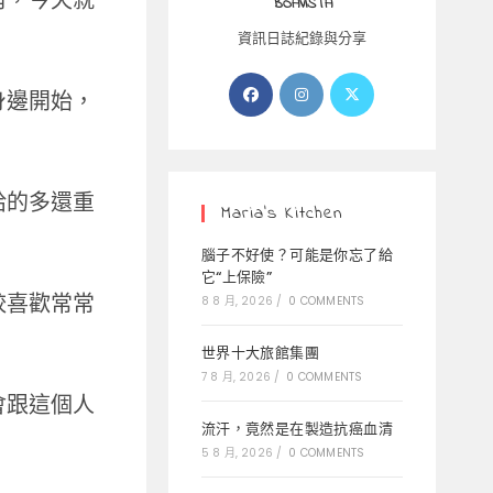
角，今天就
BOAVISTA
資訊日誌紀錄與分享
Opens
Opens
Opens
身邊開始，
in
in
in
a
a
a
new
new
new
tab
tab
tab
給的多還重
Maria’s Kitchen
腦子不好使？可能是你忘了給
它“上保險”
較喜歡常常
8 8 月, 2026
/
0 COMMENTS
世界十大旅館集團
7 8 月, 2026
/
0 COMMENTS
會跟這個人
流汗，竟然是在製造抗癌血清
5 8 月, 2026
/
0 COMMENTS