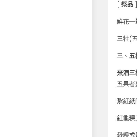
[
祭品
鮮花一
三牲(
三、
五
米酒三
五果者
紮紅紙
紅龜粿
發粿或