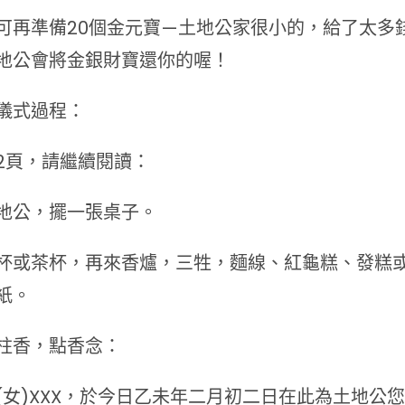
可再準備20個金元寶—土地公家很小的，給了太多
地公會將金銀財寶還你的喔！
儀式過程：
2頁，請繼續閱讀：
地公，擺一張桌子。
杯或茶杯，再來香爐，三牲，麵線、紅龜糕、發糕
紙。
柱香，點香念：
(女)XXX，於今日乙未年二月初二日在此為土地公