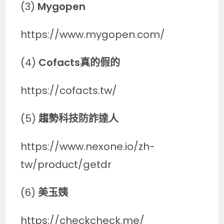
(3)
Mygopen
https://www.mygopen.com/
(4)
Cofacts真的假的
https://cofacts.tw/
(5)
趨勢科技防詐達人
https://www.nexone.io/zh-
tw/product/getdr
(6)
美玉姨
https://checkcheck.me/