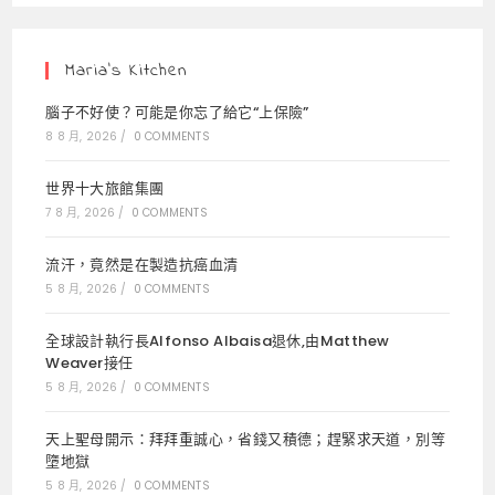
new
new
new
tab
tab
tab
Maria’s Kitchen
腦子不好使？可能是你忘了給它“上保險”
8 8 月, 2026
/
0 COMMENTS
世界十大旅館集團
7 8 月, 2026
/
0 COMMENTS
流汗，竟然是在製造抗癌血清
5 8 月, 2026
/
0 COMMENTS
全球設計執行長Alfonso Albaisa退休,由Matthew
Weaver接任
5 8 月, 2026
/
0 COMMENTS
天上聖母開示：拜拜重誠心，省錢又積德；趕緊求天道，別等
墮地獄
5 8 月, 2026
/
0 COMMENTS