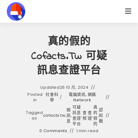
Skip
to
content
真的假的
Cofacts.tw 可疑
訊息查證平台
Updated
26 10 月, 2024
Posted
社會科
電腦資訊, 網路
/
in
學
Network
可疑
真
假
認
Tagged
訊息
查
查
的
cofacts.tw
,
訊
,
,
,
,
,
知
as
查證
核
證
假
息
戰
平台
的
0 Comments
1 min read