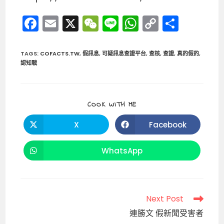
F
E
X
W
Li
W
C
分
a
m
e
n
h
o
享
c
ai
C
e
a
p
TAGS
:
COFACTS.TW
,
假訊息
,
可疑訊息查證平台
,
查核
,
查證
,
真的假的
,
認知戰
e
l
h
ts
y
b
a
A
Li
o
t
p
n
SHARE
COOK WITH ME
THIS
o
p
k
CONTENT
X
Facebook
Opens
Opens
k
in
in
a
a
new
new
WhatsApp
Opens
window
window
in
a
new
window
Read
Next Post
more
連勝文 假新聞受害者
articles