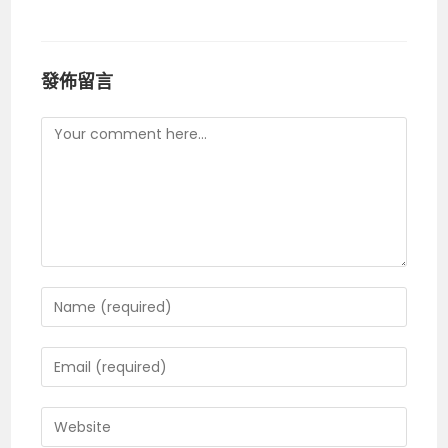
發佈留言
Comment
Enter
your
name
Enter
or
your
username
email
Enter
to
address
your