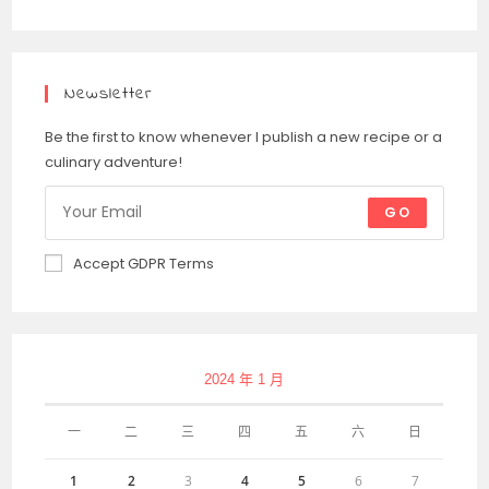
Newsletter
Be the first to know whenever I publish a new recipe or a
culinary adventure!
GO
Accept GDPR Terms
2024 年 1 月
一
二
三
四
五
六
日
1
2
3
4
5
6
7