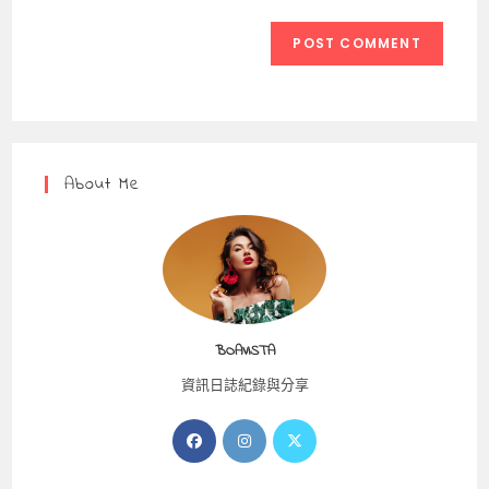
comment
to
website
comment
URL
(optional)
About Me
BOAVISTA
資訊日誌紀錄與分享
Opens
Opens
Opens
in
in
in
a
a
a