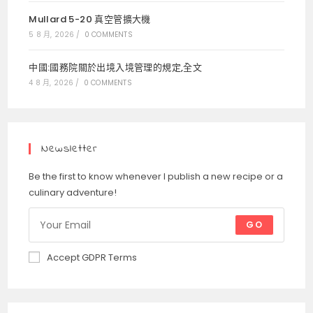
Mullard 5-20 真空管擴大機
5 8 月, 2026
/
0 COMMENTS
中國:國務院關於出境入境管理的規定,全文
4 8 月, 2026
/
0 COMMENTS
Newsletter
Be the first to know whenever I publish a new recipe or a
culinary adventure!
GO
Accept GDPR Terms