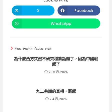
e
l
h
ts
y
SHARE
COOK WITH ME
THIS
b
a
A
Li
CONTENT
X
Facebook
Opens
Opens
o
t
p
n
in
in
a
a
o
p
k
new
new
WhatsApp
Opens
window
window
in
k
a
new
window
YOU MIGHT ALSO LIKE
為什麼西方突然不研究種族話題了，因為中國崛
起了
20 6 月, 2024
九二共識的真相，蘇起
7 4 月, 2026