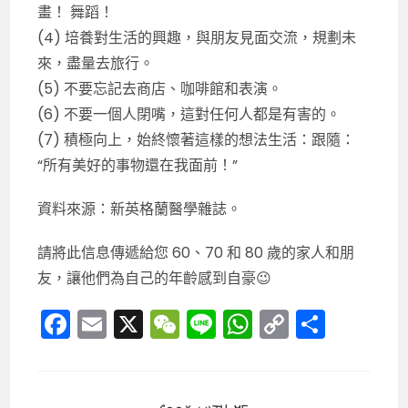
畫！ 舞蹈！
(4) 培養對生活的興趣，與朋友見面交流，規劃未
來，盡量去旅行。
(5) 不要忘記去商店、咖啡館和表演。
(6) 不要一個人閉嘴，這對任何人都是有害的。
(7) 積極向上，始終懷著這樣的想法生活：跟隨：
“所有美好的事物還在我面前！”
資料來源：新英格蘭醫學雜誌。
請將此信息傳遞給您 60、70 和 80 歲的家人和朋
友，讓他們為自己的年齡感到自豪😉
F
E
X
W
Li
W
C
分
a
m
e
n
h
o
享
c
ai
C
e
a
p