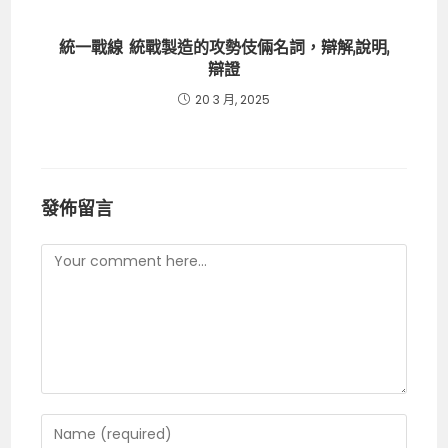
統一戰線 統戰製造的攻勢伎倆名詞，辯解,說明,
辯證
20 3 月, 2025
發佈留言
Comment
Enter