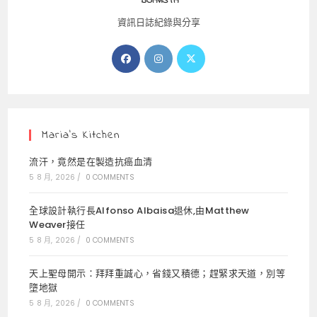
BOAVISTA
資訊日誌紀錄與分享
Opens
Opens
Opens
in
in
in
a
a
a
new
new
new
tab
tab
tab
Maria’s Kitchen
流汗，竟然是在製造抗癌血清
5 8 月, 2026
/
0 COMMENTS
全球設計執行長Alfonso Albaisa退休,由Matthew
Weaver接任
5 8 月, 2026
/
0 COMMENTS
天上聖母開示：拜拜重誠心，省錢又積德；趕緊求天道，別等
墮地獄
5 8 月, 2026
/
0 COMMENTS