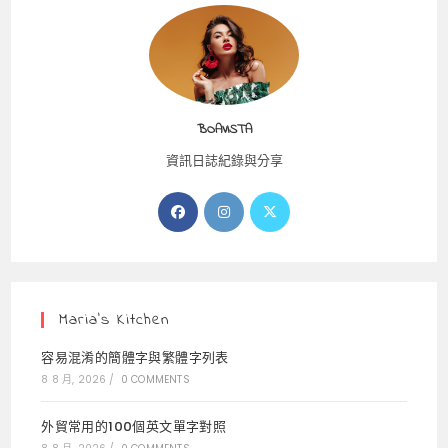
BOAVISTA
資訊日誌紀錄與分享
Opens
Opens
Opens
in
in
in
a
a
a
new
new
new
tab
tab
tab
Maria’s Kitchen
容易混淆的簡體字與繁體字列表
8 8 月, 2026
/
0 COMMENTS
外貿常用的100個英文單字對照