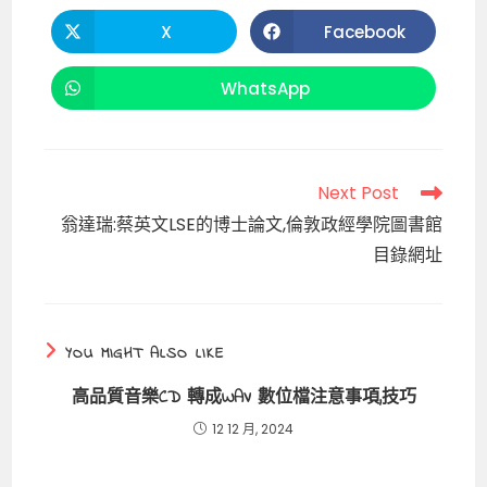
o
t
p
n
THIS
CONTENT
o
p
k
X
Facebook
Opens
Opens
in
in
k
a
a
new
new
WhatsApp
Opens
window
window
in
a
new
window
Read
Next Post
more
翁達瑞:蔡英文LSE的博士論文,倫敦政經學院圖書館
articles
目錄網址
YOU MIGHT ALSO LIKE
高品質音樂CD 轉成WAV 數位檔注意事項,技巧
12 12 月, 2024