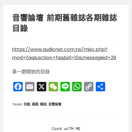
音響論壇 前期舊雜誌各期雜誌
目錄
https://www.audionet.com.tw/misc.php?
mod=faq&action=faq&id=10&messageid=29
第一期開始的目錄
F
E
X
W
Li
W
C
分
a
m
e
n
h
o
享
c
ai
C
e
a
p
TAGS
:
目錄
,
過期
,
雜誌
,
音響論壇
e
l
h
ts
y
b
a
A
Li
SHARE
COOK WITH ME