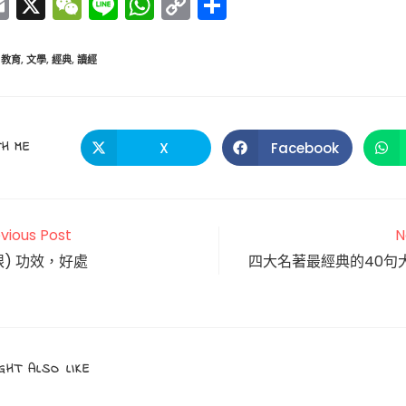
E
X
W
Li
W
C
分
m
e
n
h
o
享
ai
C
e
a
p
教育
,
文學
,
經典
,
讀經
l
h
ts
y
a
A
Li
t
p
n
SHARE
H ME
X
Facebook
Opens
Opens
in
in
p
k
a
a
THIS
new
new
window
window
CONTENT
vious Post
N
眼) 功效，好處
四大名著最經典的40句
GHT ALSO LIKE