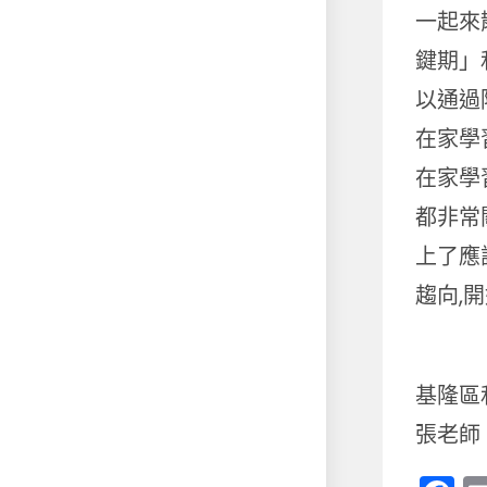
一起來
鍵期」
以通過
在家學
在家學
都非常
上了應
趨向,
基隆區
張老師 0