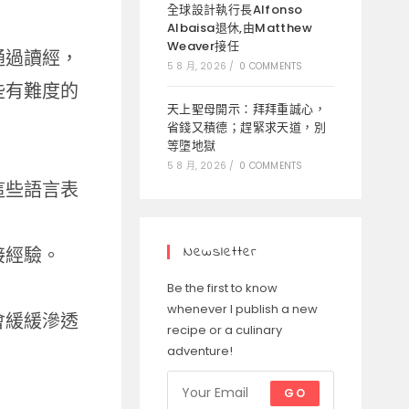
全球設計執行長Alfonso
Albaisa退休,由Matthew
Weaver接任
通過讀經，
5 8 月, 2026
/
0 COMMENTS
些有難度的
天上聖母開示：拜拜重誠心，
省錢又積德；趕緊求天道，別
等墮地獄
5 8 月, 2026
/
0 COMMENTS
這些語言表
Newsletter
接經驗。
Be the first to know
whenever I publish a new
會緩緩滲透
recipe or a culinary
adventure!
GO