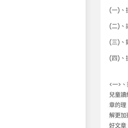
(一)
(二)
(三)
(四)
<一>
兒童讀
章的理
解更加
好文章