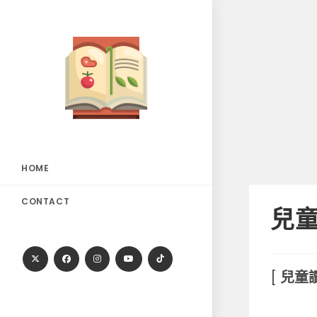
Skip
to
content
HOME
CONTACT
兒
[
兒童