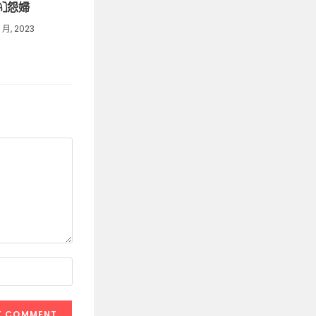
KA]怨婦
1 月, 2023