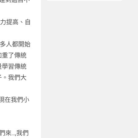
達到過目不
注力提高、自
很多人都開始
加重了傳統
量學習傳統
子。我們大
，現在我們小
來…,我們