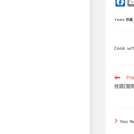
F
a
c
TAGS
:
好處
,
e
b
o
COOK WIT
o
k
Read
Pre
more
桂圓(龍
articles
YOU MI