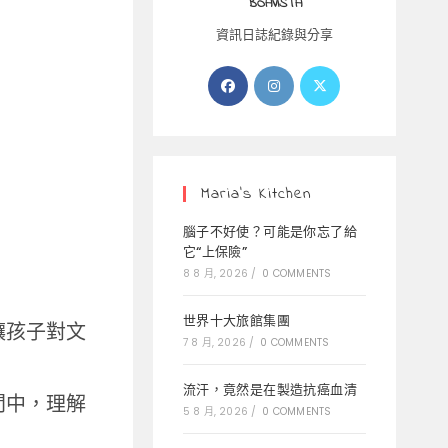
BOAVISTA
資訊日誌紀錄與分享
Opens
Opens
Opens
in
in
in
a
a
a
new
new
new
tab
tab
tab
Maria’s Kitchen
腦子不好使？可能是你忘了給
它“上保險”
8 8 月, 2026
/
0 COMMENTS
世界十大旅館集團
讓孩子對文
7 8 月, 2026
/
0 COMMENTS
流汗，竟然是在製造抗癌血清
間中，理解
5 8 月, 2026
/
0 COMMENTS