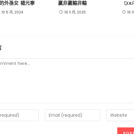
的外孫女 楊元寧
贏非贏輸非輸
[KI
10 5 月, 2024
19 3 月, 2025
16 1
言
t
Enter
Enter
your
your
email
website