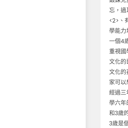
鍛鍊兒
忘，過
<2>
學能力
一個4
重視國
文化的
文化的
家可以
經過三
學六年
和3歲
3歲是