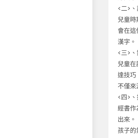
<二>
兒童時
會在這
漢字。
<三>
兒童在
達技巧
不僅來
<四>
經書作
出來。
孩子的