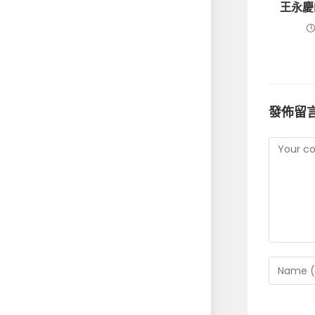
王永慶
發佈留
Commen
Enter
your
name