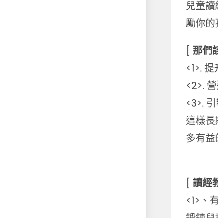
兒童讀
勵你的
[
那們
<1>.
<2>
<3>
這樣長
多有益
[
讀經
<1>