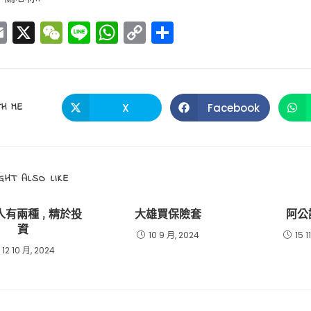
E
X
W
Li
W
C
分
m
e
n
h
o
享
ai
C
e
a
p
l
h
ts
y
SHARE
H ME
X
Facebook
Opens
Opens
a
A
Li
in
in
a
a
THIS
t
p
n
new
new
window
window
p
k
CONTENT
GHT ALSO LIKE
 人有兩種 , 精於投
大雄買保險套
阿公
資
10 9 月, 2024
15 1
12 10 月, 2024