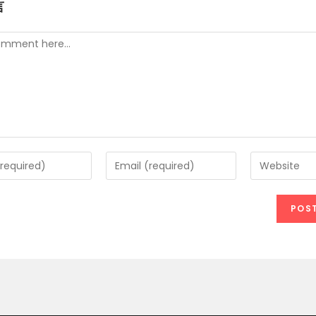
言
t
Enter
Enter
your
your
email
website
address
URL
e
to
(optional)
comment
t