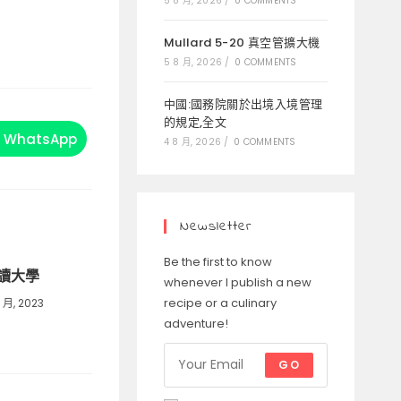
5 8 月, 2026
/
0 COMMENTS
Mullard 5-20 真空管擴大機
5 8 月, 2026
/
0 COMMENTS
中國:國務院關於出境入境管理
的規定,全文
WhatsApp
Opens
4 8 月, 2026
/
0 COMMENTS
in
a
new
window
Newsletter
Be the first to know
讀大學
whenever I publish a new
recipe or a culinary
1 月, 2023
adventure!
GO