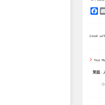
F
a
c
e
COOK WIT
b
o
o
YOU MI
k
笑話 :