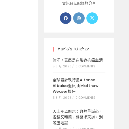
資訊日誌紀錄與分享
Opens
Opens
Opens
in
in
in
a
a
a
new
new
new
tab
tab
tab
Maria’s Kitchen
流汗，竟然是在製造抗癌血清
5 8 月, 2026
/
0 COMMENTS
全球設計執行長Alfonso
Albaisa退休,由Matthew
Weaver接任
5 8 月, 2026
/
0 COMMENTS
天上聖母開示：拜拜重誠心，
省錢又積德；趕緊求天道，別
等墮地獄