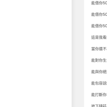
能借你5
能借你50
能借你50
這是我看
當你還不
能對你生
能與你絕
能包容諒
能打斷你
地下錢莊