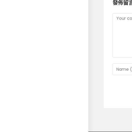
發佈留
Commen
Enter
your
name
or
usernam
to
commen