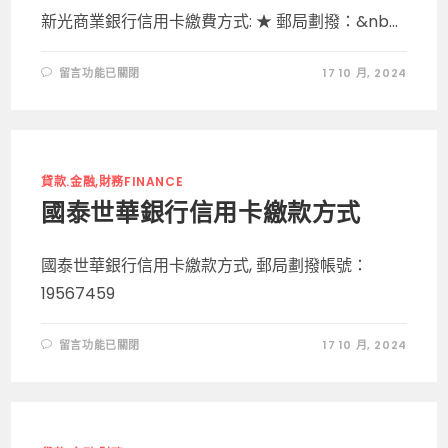
新光商業銀行信用卡繳費方式: ★ 郵局劃撥：&nb...
在
留言功能已關閉
17 10 月, 2024
〈新
光
銀
行
信
用
卡
繳
貸款.金融,財務FINANCE
款
方
國泰世華銀行信用卡繳款方式
式〉
中
國泰世華銀行信用卡繳款方式, 郵局劃撥帳號：
19567459
在
留言功能已關閉
17 10 月, 2024
〈國
泰
世
華
銀
行
信