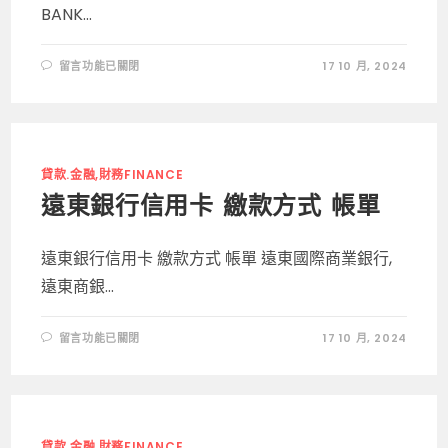
BANK...
在
留言功能已關閉
17 10 月, 2024
〈中
國
信
託
銀
行
信
用
貸款.金融,財務FINANCE
卡
繳
遠東銀行信用卡 繳款方式 帳單
款
方
式
CTBC
遠東銀行信用卡 繳款方式 帳單 遠東國際商業銀行,
繳
費〉
遠東商銀...
中
在
留言功能已關閉
17 10 月, 2024
〈遠
東
銀
行
信
用
卡
繳
貸款.金融,財務FINANCE