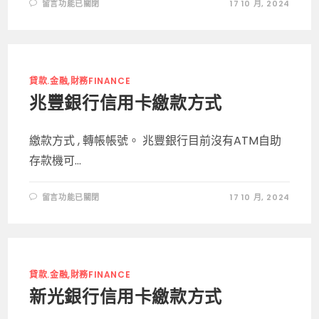
在
留言功能已關閉
17 10 月, 2024
〈陽
信
銀
行
信
用
卡
繳
貸款.金融,財務FINANCE
費
方
兆豐銀行信用卡繳款方式
式〉
中
繳款方式 , 轉帳帳號。 兆豐銀行目前沒有ATM自助
存款機可...
在
留言功能已關閉
17 10 月, 2024
〈兆
豐
銀
行
信
用
卡
繳
貸款.金融,財務FINANCE
款
方
新光銀行信用卡繳款方式
式〉
中