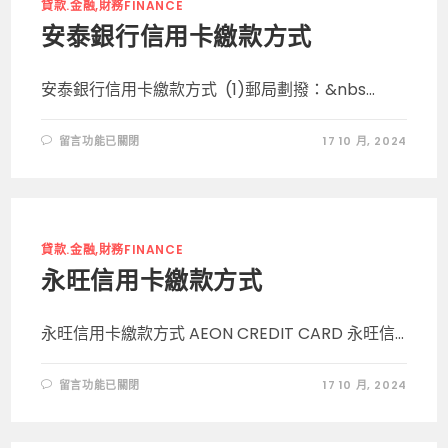
用
貸款.金融,財務FINANCE
卡
繳
安泰銀行信用卡繳款方式
款
方
式〉
中
安泰銀行信用卡繳款方式 (1)郵局劃撥：&nbs...
在
留言功能已關閉
17 10 月, 2024
〈安
泰
銀
行
信
用
卡
繳
貸款.金融,財務FINANCE
款
方
永旺信用卡繳款方式
式〉
中
永旺信用卡繳款方式 AEON CREDIT CARD 永旺信...
在
留言功能已關閉
17 10 月, 2024
〈永
旺
信
用