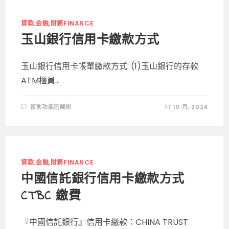
卡
繳
款
方
貸款.金融,財務FINANCE
式〉
中
玉山銀行信用卡繳款方式
玉山銀行信用卡帳單繳款方式: (1)玉山銀行的存款
ATM櫃員...
在
留言功能已關閉
17 10 月, 2024
〈玉
山
銀
行
信
用
卡
繳
貸款.金融,財務FINANCE
款
方
中國信託銀行信用卡繳款方式
式〉
中
CTBC 繳費
『中國信託銀行』信用卡繳款：CHINA TRUST