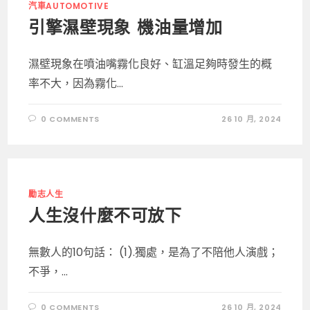
免
汽車AUTOMOTIVE
費
WIFI
引擎濕壁現象 機油量增加
實
名
登
記〉
濕壁現象在噴油嘴霧化良好、缸溫足夠時發生的概
中
率不大，因為霧化...
0 COMMENTS
26 10 月, 2024
勵志人生
人生沒什麼不可放下
無數人的10句話： (1).獨處，是為了不陪他人演戲；
不爭，...
0 COMMENTS
26 10 月, 2024