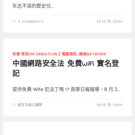
矢志不渝的歷史任...
0 COMMENTS
26 10 月, 2024
知識 資訊INFORMATION
/
電腦資訊, 網路NETWORK
中國網路安全法 免費WiFi 實名登
記
提供免費 Wife 犯法了嗎 !? 南華日報報導，8 月 2...
在
留言功能已關閉
26 10 月, 2024
〈中
國
網
路
安
全
法