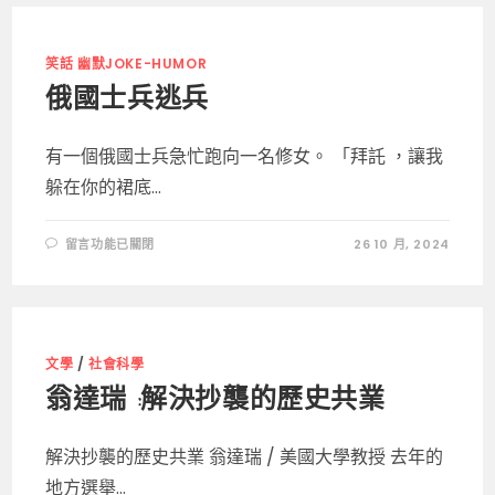
笑話 幽默JOKE-HUMOR
俄國士兵逃兵
有一個俄國士兵急忙跑向一名修女。 「拜託 ，讓我
躲在你的裙底...
在
留言功能已關閉
26 10 月, 2024
〈俄
國
士
兵
逃
兵〉
中
文學
/
社會科學
翁達瑞 :解決抄襲的歷史共業
解決抄襲的歷史共業 翁達瑞 / 美國大學教授 去年的
地方選舉...