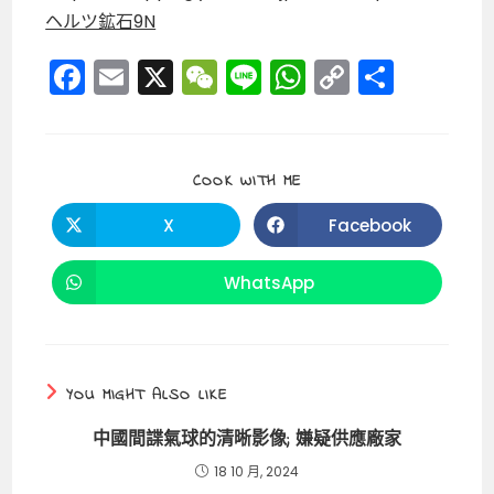
ヘルツ鉱石9N
F
E
X
W
Li
W
C
分
a
m
e
n
h
o
享
c
ai
C
e
a
p
e
l
h
ts
y
SHARE
COOK WITH ME
THIS
b
a
A
Li
CONTENT
X
Facebook
Opens
Opens
o
t
p
n
in
in
a
a
o
p
k
new
new
WhatsApp
Opens
window
window
in
k
a
new
window
YOU MIGHT ALSO LIKE
中國間諜氣球的清晰影像; 嫌疑供應廠家
18 10 月, 2024