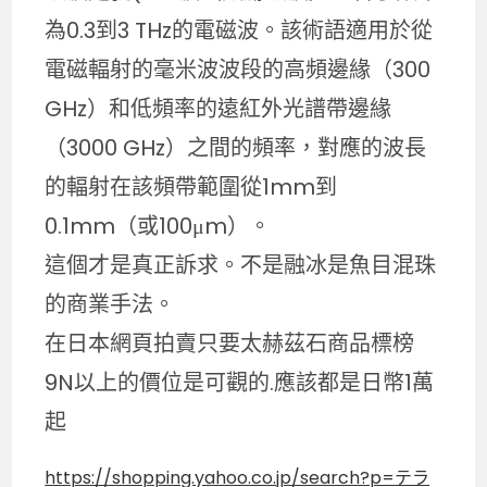
為0.3到3 THz的電磁波。該術語適用於從
電磁輻射的毫米波波段的高頻邊緣（300
GHz）和低頻率的遠紅外光譜帶邊緣
（3000 GHz）之間的頻率，對應的波長
的輻射在該頻帶範圍從1mm到
0.1mm（或100μm）。
這個才是真正訴求。不是融冰是魚目混珠
的商業手法。
在日本網頁拍賣只要太赫茲石商品標榜
9N以上的價位是可觀的.應該都是日幣1萬
起
https://shopping.yahoo.co.jp/search?p=テラ