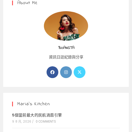
About Me
BOAVISTA
資訊日誌紀錄與分享
Opens
Opens
Opens
in
in
in
a
a
a
new
new
new
tab
tab
tab
Maria’s Kitchen
5個當前最大的民航渦扇引擎
9 8 月, 2026
/
0 COMMENTS