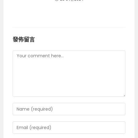
發佈留言
Comment
Enter
your
name
Enter
or
your
username