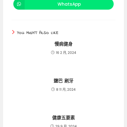
o
p
k
new
new
WhatsApp
Opens
window
window
in
k
a
new
window
YOU MIGHT ALSO LIKE
慢病健身
16 2 月, 2024
鹽巴 刷牙
8 11 月, 2024
健康五要素
29 9 月, 2024