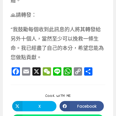
體。
🙏請轉發：
“我鼓勵每個收到此訊息的人將其轉發給
另外十個人，當然至少可以挽救一條生
命。我已經盡了自己的本分，希望您能為
您做點貢獻。
F
E
X
W
Li
W
C
分
a
m
e
n
h
o
享
c
ai
C
e
a
p
e
l
h
ts
y
SHARE
COOK WITH ME
THIS
b
a
A
Li
CONTENT
X
Facebook
Opens
Opens
o
t
p
n
in
in
a
a