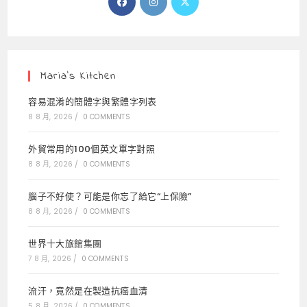
in
in
in
a
a
a
new
new
new
tab
tab
tab
Maria’s Kitchen
容易混淆的簡體字與繁體字列表
8 8 月, 2026
/
0 COMMENTS
外貿常用的100個英文單字對照
8 8 月, 2026
/
0 COMMENTS
腦子不好使？可能是你忘了給它“上保險”
8 8 月, 2026
/
0 COMMENTS
世界十大旅館集團
7 8 月, 2026
/
0 COMMENTS
流汗，竟然是在製造抗癌血清
5 8 月, 2026
/
0 COMMENTS