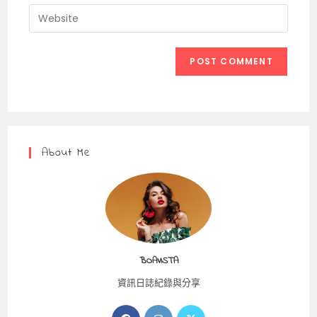
email
Enter
to
address
your
comment
to
website
comment
URL
(optional)
About Me
BOAVISTA
資訊日誌紀錄與分享
Opens
Opens
Opens