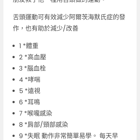
舌頭運動可有效減少阿爾茨海默氏症的發
作，也有助於減少/改善
1 *體重
2 *高血壓
3 *腦血栓
4 *哮喘
5 *遠視
6 *耳鳴
7 *喉嚨感染
8 *肩部/頸部感染
9 *失眠 動作非常簡單易學。 每天早