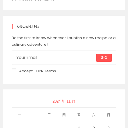
Newsletter
Be the first to know whenever I publish a new recipe or a
culinary adventure!
GO
Accept GDPR Terms
2024 年 11 月
一
二
三
四
五
六
日
1
2
3