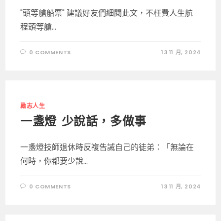
"頭等艙船票" 建議好友們細閱此文，不枉費人​​生航
程頭等艙...
0 COMMENTS
13 11 月, 2024
勵志人生
一盞燈 少說話，多做事
一盞燈技師退休時反複告誡自己的徒弟：「無論在
何時，你都要少說...
0 COMMENTS
13 11 月, 2024