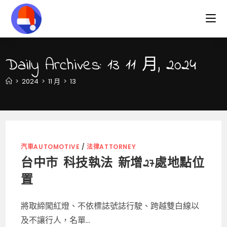
Skip
to
content
Daily Archives: 13 11 月, 2024
>
2024
>
11 月
>
13
汽車AUTOMOTIVE
/
法律ATTORNEY
台中市 科技執法 新增27處地點位
置
將取締闖紅燈、不依標誌號誌行駛、跨越雙白線以
及不讓行人，名單...