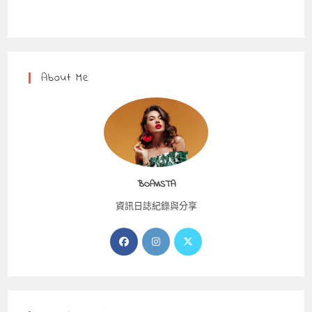
About Me
BOAVISTA
資訊日誌紀錄與分享
Opens
Opens
Opens
in
in
in
a
a
a
new
new
new
tab
tab
tab