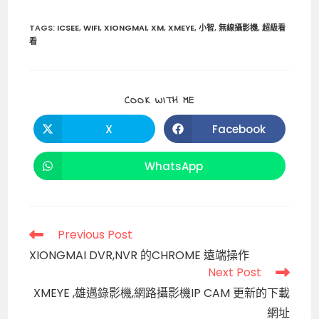
a
m
e
n
h
o
享
c
ai
C
e
a
p
TAGS
:
ICSEE
,
WIFI
,
XIONGMAI
,
XM
,
XMEYE
,
小智
,
無線攝影機
,
超級看
看
e
l
h
ts
y
b
a
A
Li
o
t
p
n
SHARE
COOK WITH ME
THIS
o
p
k
CONTENT
X
Facebook
Opens
Opens
k
in
in
a
a
new
new
WhatsApp
Opens
window
window
in
a
new
window
Read
Previous Post
more
XIONGMAI DVR,NVR 的CHROME 遠端操作
articles
Next Post
XMEYE ,雄邁錄影機,網路攝影機IP CAM 更新的下載
網址