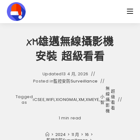
Skip
to
content
XM雄邁無線攝影機
安裝 超級看看
Updated
13 4 月, 2026
Posted in
監控安防Surveillance
無
超
線
Tagged
小
級
iCSEE
,
WIFI
,
XIONGMAI
,
XM
,
XMEYE
,
,
攝
,
as
智
看
影
看
機
1 min read
>
2024
>
11 月
>
16
>