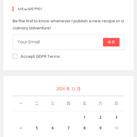
Newsletter
Be the first to know whenever I publish a new recipe or a
culinary adventure!
GO
Accept GDPR Terms
2024 年 11 月
一
二
三
四
五
六
日
1
2
3
4
5
6
7
8
9
10