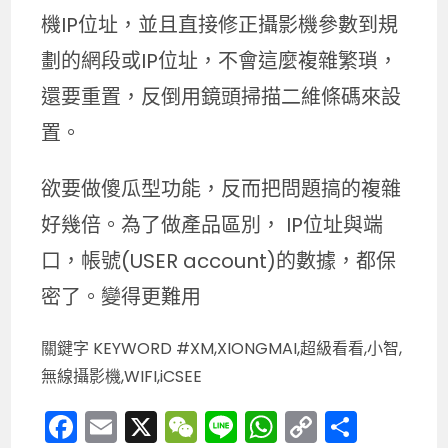
機IP位址，並且直接修正攝影機參數到規
劃的網段或IP位址，不會這麼複雜繁瑣，
還要重置，反倒用鏡頭掃描二維條碼來設
置。
欲要做傻瓜型功能，反而把問題搞的複雜
好幾倍。為了做產品區別， IP位址與端
口，帳號(USER account)的數據，都保
密了。變得更難用
關鍵字 KEYWORD #XM,XIONGMAI,超級看看,小智,
無線攝影機,WIFI,iCSEE
F
E
X
W
Li
W
C
分