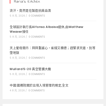
Maria’s Kitchen
流汗，竟然是在製造抗癌血清
5 8 月, 2026
/
0 COMMENTS
全球設計執行長Alfonso Albaisa退休,由Matthew
Weaver接任
5 8 月, 2026
/
0 COMMENTS
天上聖母開示：拜拜重誠心，省錢又積德；趕緊求天道，別等
墮地獄
5 8 月, 2026
/
0 COMMENTS
Mullard 5-20 真空管擴大機
5 8 月, 2026
/
0 COMMENTS
中國:國務院關於出境入境管理的規定,全文
4 8 月, 2026
/
0 COMMENTS