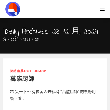
Skip
to
content
Daily Archives: 23 12 月, 2024
>
2024
>
12 月
>
23
笑話 幽默JOKE-HUMOR
萬能厨師
🤣 笑一下～ 有位客人去號稱 ‘’萬能厨師" 的餐廳用
餐，看...