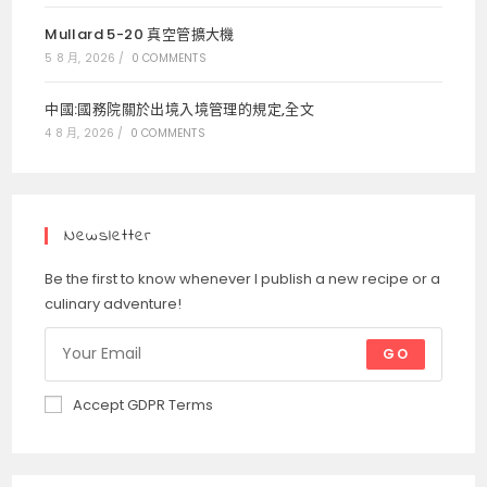
Mullard 5-20 真空管擴大機
5 8 月, 2026
/
0 COMMENTS
中國:國務院關於出境入境管理的規定,全文
4 8 月, 2026
/
0 COMMENTS
Newsletter
Be the first to know whenever I publish a new recipe or a
culinary adventure!
GO
Accept GDPR Terms