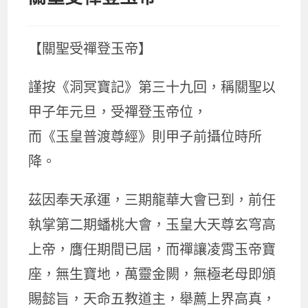
【關聖受禪登玉帝】
謹按《洞冥寶記》第三十九回，稱關聖以
甲子年元旦，受禪登玉帝位，
而《玉皇普渡尊經》則甲子前攝位時所
降。
茲因奉天承運，三期龍華大會已到，前任
執掌第二期蟠桃大會，玉皇大天尊玄穹高
上帝，膺任期間已屆，而禪讓凌霄玉帝寶
座，無生寶地，萬靈金闕，無極老母即頒
賜懿旨，天命五教道主，舉薦上界高真，