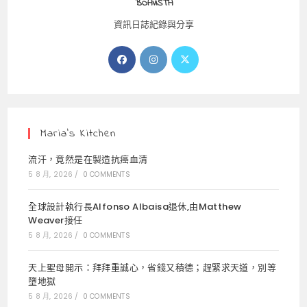
BOAVISTA
資訊日誌紀錄與分享
Opens
Opens
Opens
in
in
in
a
a
a
new
new
new
tab
tab
tab
Maria’s Kitchen
流汗，竟然是在製造抗癌血清
5 8 月, 2026
/
0 COMMENTS
全球設計執行長Alfonso Albaisa退休,由Matthew
Weaver接任
5 8 月, 2026
/
0 COMMENTS
天上聖母開示：拜拜重誠心，省錢又積德；趕緊求天道，別等
墮地獄
5 8 月, 2026
/
0 COMMENTS