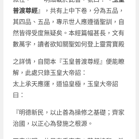
普渡尊經
』，共有上中下卷，分為五品，
其四品、五品，專示世人應遵循聖訓，自
然皆得受度無疑矣。本經篇幅甚長，文有
數萬字，讀者欲知關聖如何登上靈霄寶殿
之詳情，自閱本『玉皇普渡尊經』便能瞭
解，此處只錄玉皇大帝詔：
太上承天應運，道協皇極，玉皇大帝詔
曰：
『明德新民，以止善為操修之基礎；齊家
治國，以正心為發施之根源。