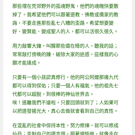
那些埋在荒郊野外的孤魂野鬼，他們的魂魄快要散
掉了。我希望他們可以跟著道教、佛教或儒家的教
誨，不要走進那些亂七八糟的歪路。希望想要變
好、變賢能、變成聖人的人，都可以活很久很久。
用力敲響大鐘，叫醒那些還在睡的人，聽我的話；
常常敲打傍晚的鐘，破除大家的迷惑，這樣我的心
願才能達成。
只要有一個小孩認真修行，他的阿公阿嬤那邊九代
都可以得到保佑；只要一個人有福氣，他的祖先七
代都可以超脫，到很棒的神仙世界去。
唉！道離我們不遠啦，只要回頭就到了；人如果可
以把道發揚光大，真心去做就會看到自己的真性。
在混亂的社會中保持本性，努力修煉，就可以修成
仙丹；克制自己的壞念頭，照著規矩做，就像走在