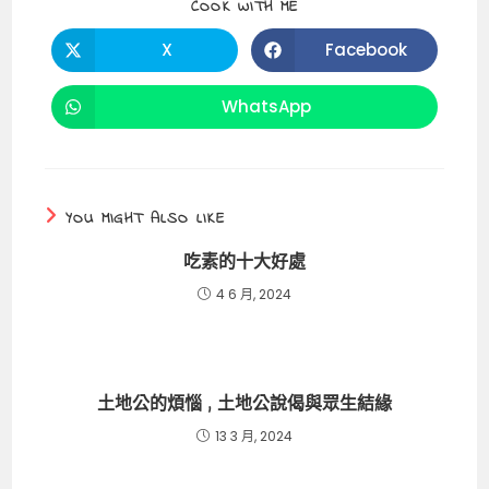
SHARE
COOK WITH ME
o
t
p
n
THIS
CONTENT
o
p
k
X
Facebook
Opens
Opens
in
in
k
a
a
new
new
WhatsApp
Opens
window
window
in
a
new
window
YOU MIGHT ALSO LIKE
吃素的十大好處
4 6 月, 2024
土地公的煩惱 , 土地公說偈與眾生結緣
13 3 月, 2024