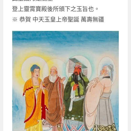
登上靈霄寶殿後所頒下之玉旨也。
※ 恭賀 中天玉皇上帝聖誕 萬壽無疆