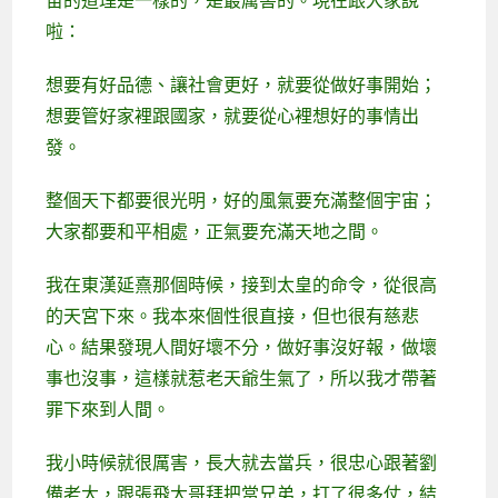
宙的道理是一樣的，是最厲害的。現在跟大家說
啦：
想要有好品德、讓社會更好，就要從做好事開始；
想要管好家裡跟國家，就要從心裡想好的事情出
發。
整個天下都要很光明，好的風氣要充滿整個宇宙；
大家都要和平相處，正氣要充滿天地之間。
我在東漢延熹那個時候，接到太皇的命令，從很高
的天宮下來。我本來個性很直接，但也很有慈悲
心。結果發現人間好壞不分，做好事沒好報，做壞
事也沒事，這樣就惹老天爺生氣了，所以我才帶著
罪下來到人間。
我小時候就很厲害，長大就去當兵，很忠心跟著劉
備老大，跟張飛大哥拜把當兄弟，打了很多仗，結