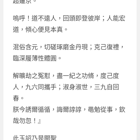
超蓮京。
嗚呼！道不遠人，回頭即登彼岸；人能宏
道，傾心便見本真。
混俗含元，切磋琢磨金丹現；克己復禮，
臨深履薄性體圓。
解曠劫之冤懟，盡一紀之功脩，度己度
人，九六同攜手；淑身淑世，三九自回
春。
朕今誘爾循循，誨爾諄諄，黽勉從事，欽
哉勿忽！』
此玉詔乃是關聖