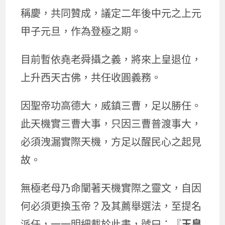
稱慶，共同贊成，議定二年後中元之上元
甲子元旦，作為登極之期。
目前暫依堯老舜攝之義，將來上皇退位，
上升西天古佛，共任收圓義務。
因聖帝功高德大，威鎮三曹，足以勝任。
此天機實三曹大事，只因三曹普渡事大，
必須洩漏實際天機，方足以醒民心之起見
故。
無極老母乃命闡著天機實際之靈文，自因
何必須更換玉帝？及其薦舉選法，至提名
派任，一一明細載於此書，號曰：『
玉皇