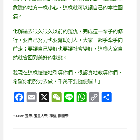
危險的地方一樣小心，這樣就可以讓自己的本性圓
滿。
化解過去很久很久以前的冤仇，完成這一輩子的修
行，要自己努力也要幫助別人，大家一起手牽手向
前走；要讓自己變好也要讓社會變好，這樣大家自
然就會回到美好的狀態。
我現在這樣慢慢地引導你們，很認真地教導你們，
希望你們努力去做，千萬不要隨便喔！」
F
E
X
W
Li
W
C
分
a
m
e
n
h
o
享
c
ai
C
e
a
p
TAGS
:
玉帝
,
玉皇大帝
,
禪登
,
關聖帝
e
l
h
ts
y
b
a
A
Li