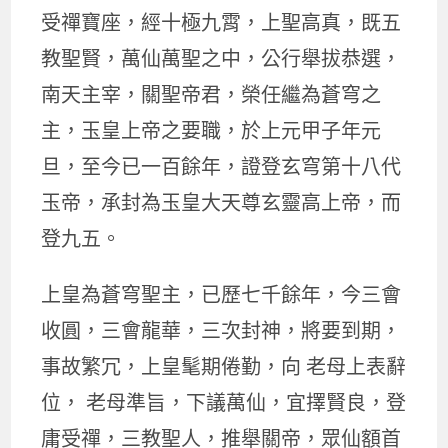
受禪寶座，經十極九霄，上聖高真，既五
教聖賢，萬仙萬聖之中，公行舉拔恭選，
南天主宰，關聖帝君，榮任繼為蒼穹之
主，玉皇上帝之要職，於上元甲子年元
旦，至今已一百餘年，證登玄穹第十八代
玉帝，承封為玉皇大天尊玄靈高上帝，而
登九五。
上皇為蒼穹聖主，已歷七千餘年，今三會
收圓，三會龍華，三次封神，將要到期，
事故繁冗，上皇髦期倦勤，向 老母上表辭
位， 老母準旨，下議萬仙，宜擇賢良，登
庸受禪，三教聖人，推舉關帝，眾仙額首