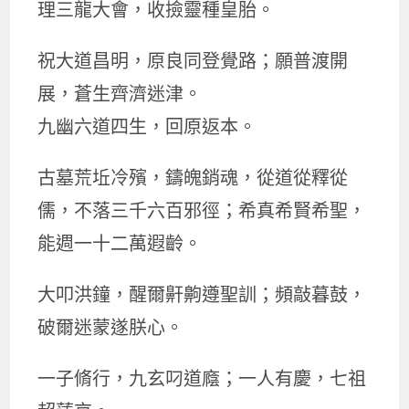
理三龍大會，收撿靈種皇胎。
祝大道昌明，原良同登覺路；願普渡開
展，蒼生齊濟迷津。
九幽六道四生，回原返本。
古墓荒坵冷殯，鑄魄銷魂，從道從釋從
儒，不落三千六百邪徑；希真希賢希聖，
能週一十二萬遐齡。
大叩洪鐘，醒爾鼾齁遵聖訓；頻敲暮鼓，
破爾迷蒙遂朕心。
一子脩行，九玄叼道廕；一人有慶，七祖