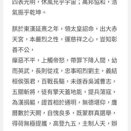
四表光明，休風充乎宇宙；萬邦協和，浩
氣振乎乾坤。
朕於東漢延熹之年，領太皇詔命，出大赤
天宮，本嚴烈之性，運慈祥之心，豈知彰
善不公，
癉惡不平，上觸帝怒，帶罪下降人間，幼
而英武，長則從戎，忠事昭烈劉主，義結
桓侯張君，百戰長驅，未遂吞吳滅曹志，
五關斬將，徒有擎天蓋地能，提兵蕩寇，
為漢捐軀，證首相於通明，無德堪仰，膺
曆數於天闕，自愧良多，既蒙群真選舉，
得荷無極提攜，高登九五，主制人天，辦