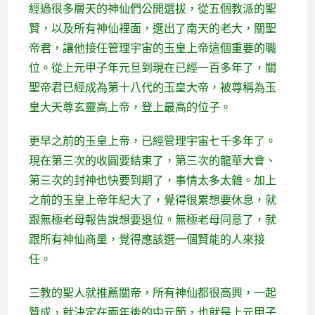
經過很多層天的神仙們公開選拔，從五個教派的聖
賢，以及所有神仙裡面，選出了南天的老大，關聖
帝君，讓他接任管理宇宙的玉皇上帝這個重要的職
位。從上元甲子年元旦到現在已經一百多年了，關
聖帝君已經成為第十八代的玉皇大帝，被尊稱為玉
皇大天尊玄靈高上帝，登上最高的位子。
更早之前的玉皇上帝，已經管理宇宙七千多年了。
現在第三次的收圓要結束了，第三次的龍華大會、
第三次的封神也快要到期了，事情太多太雜。加上
之前的玉皇上帝年紀大了，覺得很累想要休息，就
跟無極老母報告說想要退位。無極老母同意了，就
跟所有神仙商量，覺得應該選一個賢能的人來接
任。
三教的聖人就推薦關帝，所有神仙都很高興，一起
贊成，就決定在兩年後的中元節，也就是上元甲子