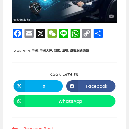
F
E
X
W
Li
W
C
分
a
m
e
n
h
o
享
c
ai
C
e
a
p
TAGS
:
VPN
,
中國
,
中國大陸
,
封鎖
,
法律
,
虛擬網路通道
e
l
h
ts
y
b
a
A
Li
SHARE
COOK WITH ME
o
t
p
n
THIS
CONTENT
o
p
k
X
Facebook
Opens
Opens
in
in
k
a
a
new
new
WhatsApp
Opens
window
window
in
a
new
window
Read
Previous Post