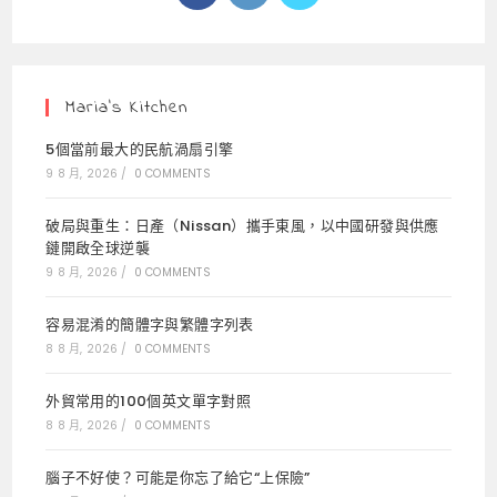
in
in
in
a
a
a
new
new
new
tab
tab
tab
Maria’s Kitchen
5個當前最大的民航渦扇引擎
9 8 月, 2026
/
0 COMMENTS
破局與重生：日產（Nissan）攜手東風，以中國研發與供應
鏈開啟全球逆襲
9 8 月, 2026
/
0 COMMENTS
容易混淆的簡體字與繁體字列表
8 8 月, 2026
/
0 COMMENTS
外貿常用的100個英文單字對照
8 8 月, 2026
/
0 COMMENTS
腦子不好使？可能是你忘了給它“上保險”