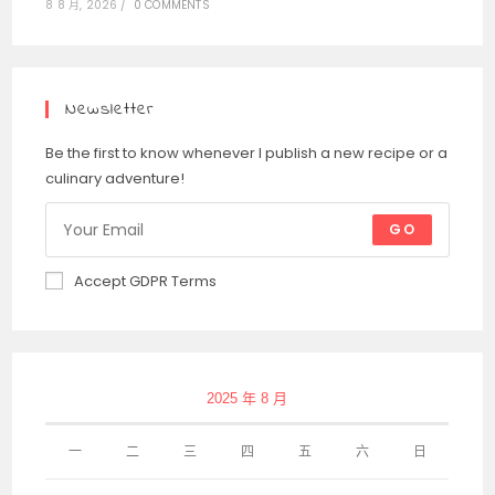
8 8 月, 2026
/
0 COMMENTS
Newsletter
Be the first to know whenever I publish a new recipe or a
culinary adventure!
GO
Accept GDPR Terms
2025 年 8 月
一
二
三
四
五
六
日