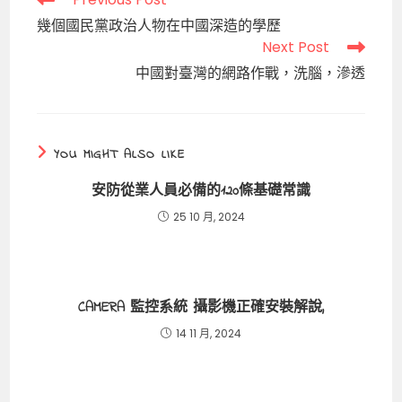
more
幾個國民黨政治人物在中國深造的學歷
articles
Next Post
中國對臺灣的網路作戰，洗腦，滲透
YOU MIGHT ALSO LIKE
安防從業人員必備的120條基礎常識
25 10 月, 2024
CAMERA 監控系統 攝影機正確安裝解說,
14 11 月, 2024