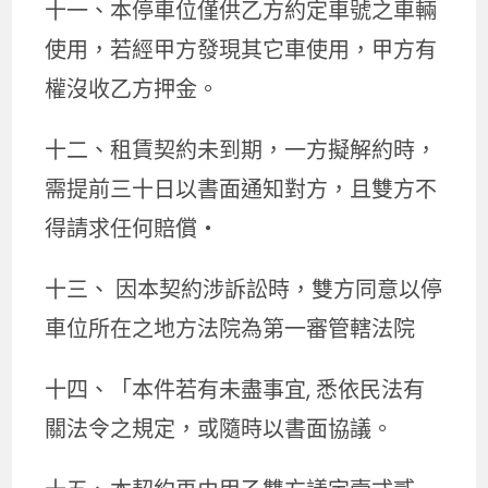
十一、本停車位僅供乙方約定車號之車輛
使用，若經甲方發現其它車使用，甲方有
權沒收乙方押金。
十二、租賃契約未到期，一方擬解約時，
需提前三十日以書面通知對方，且雙方不
得請求任何賠償・
十三、 因本契約涉訴訟時，雙方同意以停
車位所在之地方法院為第一審管轄法院
十四、「本件若有未盡事宜, 悉依民法有
關法令之規定，或隨時以書面協議。