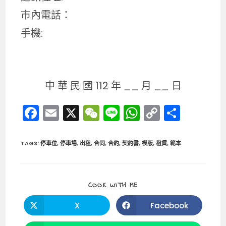
市內電話：
手機:
中 華 民 國 112 年 __ 月 __ 日
F
E
X
W
Li
W
C
分
a
m
e
n
h
o
享
c
ai
C
e
a
p
TAGS
:
停車位
,
停車場
,
出租
,
合同
,
合約
,
契約書
,
模版
,
租賃
,
範本
e
l
h
ts
y
b
a
A
Li
SHARE
COOK WITH ME
o
t
p
n
THIS
CONTENT
o
p
k
X
Facebook
Opens
Opens
in
in
k
a
a