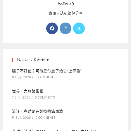
BOAVISTA
資訊日誌紀錄與分享
Opens
Opens
Opens
in
in
in
a
a
a
new
new
new
tab
tab
tab
Maria’s Kitchen
腦子不好使？可能是你忘了給它“上保險”
8 8 月, 2026
/
0 COMMENTS
世界十大旅館集團
7 8 月, 2026
/
0 COMMENTS
流汗，竟然是在製造抗癌血清
5 8 月, 2026
/
0 COMMENTS