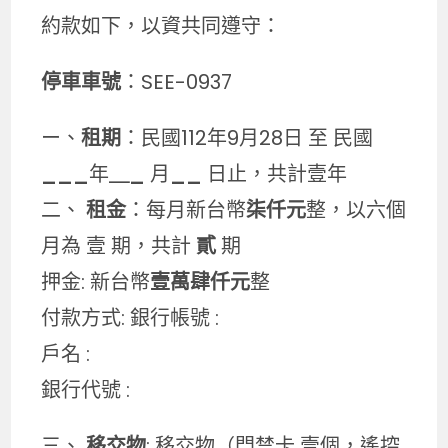
約款如下，以資共同遵守：
停車車號
：SEE-0937
ー、
租期
：民國112年9月28日 至 民國
___
年
＿_
月
__
日止，共計壹年
二、
租金
：每月新台幣
柒仟元
整，以六個
月為 壹 期，共計
貳
期
押金: 新台幣
壹萬肆仟元
整
付款方式: 銀行帳號 :
戶名 :
銀行代號 :
三、
移交物
: 移交物（門禁卡 壹個，遙控