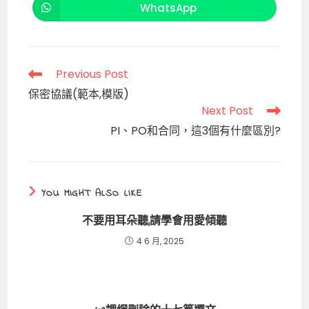
new
new
WhatsApp
Opens
window
window
in
a
new
window
Read
Previous Post
more
保密協議(範本,模版)
articles
Next Post
PI、PO和合同，這3個有什麼區別?
YOU MIGHT ALSO LIKE
不要用耳朵聽,請學會用愛傾聽
4 6 月, 2025