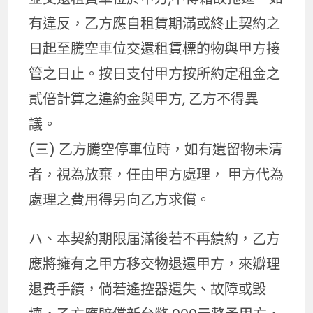
有違反，乙方應自租賃期滿或終止契約之
日起至騰空車位交還租賃標的物與甲方接
管之日止。按日支付甲方按所約定租金之
貳倍計算之違約金與甲方, 乙方不得異
議。
(三) 乙方騰空停車位時，如有遺留物未清
者，視為放棄，任由甲方處理， 甲方代為
處理之費用得另向乙方求償。
ハ、本契約期限届滿後若不再績約，乙方
應將擁有之甲方移交物退還甲方，來瓣理
退費手續，倘若遙控器遺失、故障或毀