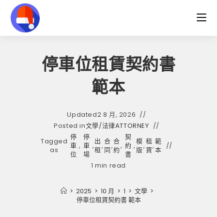
Skip
to
content
停車位租賃契約書
範本
Updated
2 8 月, 2026
Posted in
文學
/
法律ATTORNEY
停
停
契
Tagged
出
合
合
模
租
範
車
,
車
,
,
,
,
約
,
,
,
as
租
同
約
版
賃
本
位
場
書
1 min read
>
2025
>
10 月
>
1
>
文學
>
停車位租賃契約書 範本