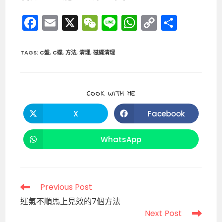
F
E
X
W
Li
W
C
分
a
m
e
n
h
o
享
c
ai
C
e
a
p
TAGS
:
C盤
,
C碟
,
方法
,
清理
,
磁碟清理
e
l
h
ts
y
b
a
A
Li
SHARE
COOK WITH ME
o
t
p
n
THIS
CONTENT
o
p
k
X
Facebook
Opens
Opens
in
in
k
a
a
new
new
WhatsApp
Opens
window
window
in
a
new
window
Read
Previous Post
more
運氣不順馬上見效的7個方法
articles
Next Post