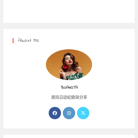
About Me
BOAVISTA
資訊日誌紀錄與分享
Opens
Opens
Opens
in
in
in
a
a
a
new
new
new