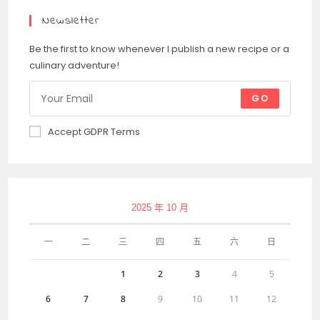
Newsletter
Be the first to know whenever I publish a new recipe or a
culinary adventure!
GO
Accept GDPR Terms
2025 年 10 月
一
二
三
四
五
六
日
1
2
3
4
5
6
7
8
9
10
11
12