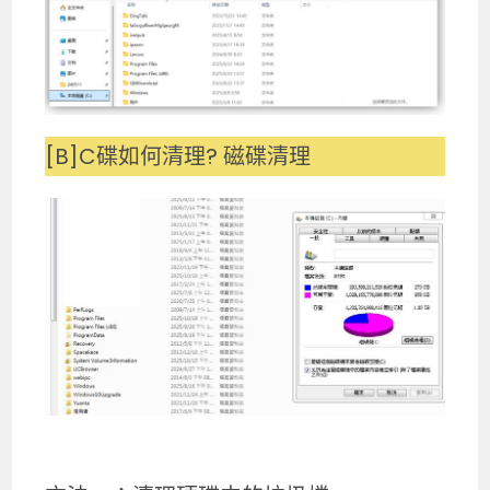
[B]C碟如何清理? 磁碟清理