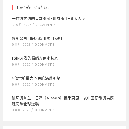
tab
tab
tab
Maria’s Kitchen
一貫道求道的天堂掛號-地府抽丁-龍天表文
10 8 月, 2026
/
0 COMMENTS
各船公司目的港費用項目說明
9 8 月, 2026
/
0 COMMENTS
15個必備的電腦方便小技巧
9 8 月, 2026
/
0 COMMENTS
5個當前最大的民航渦扇引擎
9 8 月, 2026
/
0 COMMENTS
破局與重生：日產（Nissan）攜手東風，以中國研發與供應
鏈開啟全球逆襲
9 8 月, 2026
/
0 COMMENTS