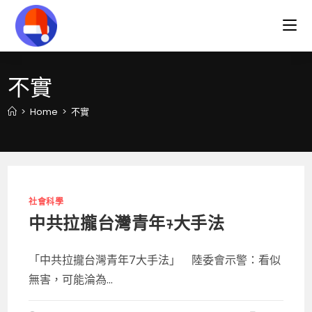
Skip
to
content
不實
>
Home
>
不實
社會科學
中共拉攏台灣青年7大手法
「中共拉攏台灣青年7大手法」 陸委會示警：看似
無害，可能淪為...