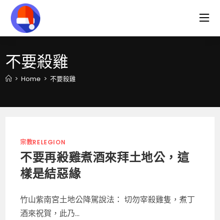
Skip
to
content
不要殺雞
>
Home
>
不要殺雞
宗教RELEGION
不要再殺雞煮酒來拜土地公，這
樣是結惡緣
竹山紫南宮土地公降駕說法： 切勿宰殺雞隻，煮丁
酒來祝賀，此乃...