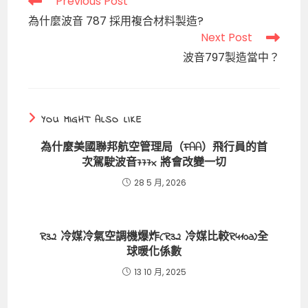
Read
Previous Post
more
為什麼波音 787 採用複合材料製造?
articles
Next Post
波音797製造當中？
YOU MIGHT ALSO LIKE
為什麼美國聯邦航空管理局（FAA）飛行員的首
次駕駛波音777x 將會改變一切
28 5 月, 2026
R32 冷媒冷氣空調機爆炸(R32 冷媒比較R410a)全
球暖化係數
13 10 月, 2025