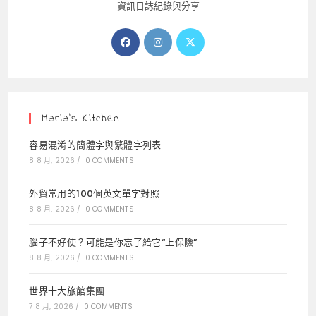
資訊日誌紀錄與分享
Opens
Opens
Opens
in
in
in
a
a
a
new
new
new
tab
tab
tab
Maria’s Kitchen
容易混淆的簡體字與繁體字列表
8 8 月, 2026
/
0 COMMENTS
外貿常用的100個英文單字對照
8 8 月, 2026
/
0 COMMENTS
腦子不好使？可能是你忘了給它“上保險”
8 8 月, 2026
/
0 COMMENTS
世界十大旅館集團
7 8 月, 2026
/
0 COMMENTS