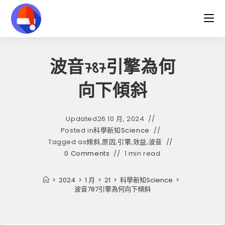
Skip
to
content
波音787引擎為何
向下傾斜
Updated
26 10 月, 2024
Posted in
科學新知Science
Tagged as
傾斜
,
原因
,
引擎
,
效益
,
波音
0 Comments
1 min read
>
2024
>
1 月
>
21
>
科學新知Science
>
波音787引擎為何向下傾斜