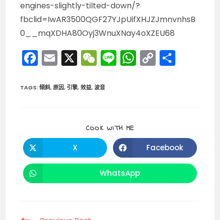
engines-slightly-tilted-down/?
fbclid=IwAR3500QGF27YJpUifXHJZJmnvnhsB
0__mqXDHA80Oyj3WnuXNay4oXZEU68
F
E
X
W
Li
W
C
分
a
m
e
n
h
o
享
c
ai
C
e
a
p
TAGS
:
傾斜
,
原因
,
引擎
,
效益
,
波音
e
l
h
ts
y
b
a
A
Li
SHARE
COOK WITH ME
o
t
p
n
THIS
CONTENT
o
p
k
X
Facebook
Opens
Opens
in
in
k
a
a
new
new
WhatsApp
Opens
window
window
in
a
new
window