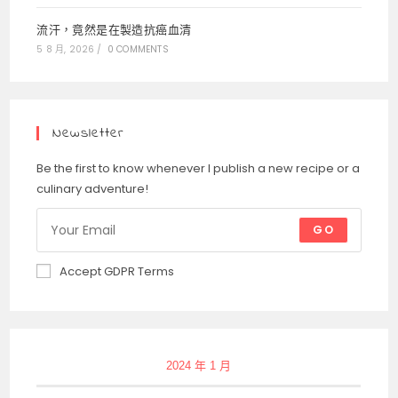
流汗，竟然是在製造抗癌血清
5 8 月, 2026
/
0 COMMENTS
Newsletter
Be the first to know whenever I publish a new recipe or a
culinary adventure!
GO
Accept GDPR Terms
2024 年 1 月