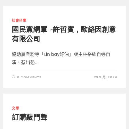
社會科學
國民黨網軍 -許哲賓 , 歐絡因創意
有限公司
協助農業粉專「Lin bay好油」版主林裕紘自導自
演，惹出恐...
0 COMMENTS
29 9 月, 2024
文學
訂購敲門聲