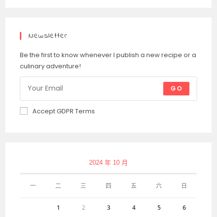
Newsletter
Be the first to know whenever I publish a new recipe or a
culinary adventure!
GO
Accept GDPR Terms
2024 年 10 月
一
二
三
四
五
六
日
1
2
3
4
5
6