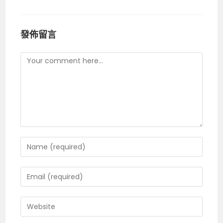
發佈留言
Comment
Enter
your
name
Enter
or
your
username
email
Enter
to
address
your
comment
to