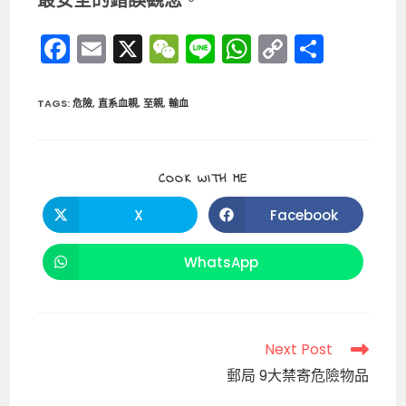
最安全的錯誤觀念
。
F
E
X
W
Li
W
C
分
a
m
e
n
h
o
享
c
ai
C
e
a
p
TAGS
:
危險
,
直系血親
,
至親
,
輸血
e
l
h
ts
y
b
a
A
Li
SHARE
COOK WITH ME
o
t
p
n
THIS
CONTENT
o
p
k
X
Facebook
Opens
Opens
in
in
k
a
a
new
new
WhatsApp
Opens
window
window
in
a
new
window
Read
Next Post
more
郵局 9大禁寄危險物品
articles