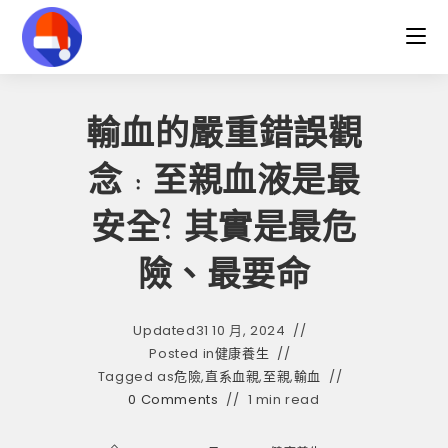
Skip
to
content
輸血的嚴重錯誤觀
念 : 至親血液是最
安全? 其實是最危
險、最要命
Updated
31 10 月, 2024
Posted in
健康養生
Tagged as
危險
,
直系血親
,
至親
,
輸血
0 Comments
1 min read