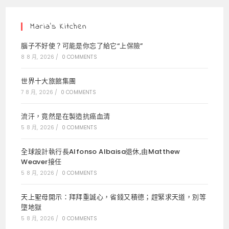
new
new
new
tab
tab
tab
Maria’s Kitchen
腦子不好使？可能是你忘了給它“上保險”
8 8 月, 2026
/
0 COMMENTS
世界十大旅館集團
7 8 月, 2026
/
0 COMMENTS
流汗，竟然是在製造抗癌血清
5 8 月, 2026
/
0 COMMENTS
全球設計執行長Alfonso Albaisa退休,由Matthew
Weaver接任
5 8 月, 2026
/
0 COMMENTS
天上聖母開示：拜拜重誠心，省錢又積德；趕緊求天道，別等
墮地獄
5 8 月, 2026
/
0 COMMENTS