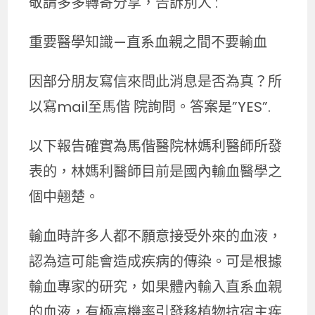
敬請多多轉寄分享，告訴別人 :
重要醫學知識—直系血親之間不要輸血
因部分朋友寫信來問此消息是否為真？所
以寫mail至馬偕 院詢問。答案是”YES”.
以下報告確實為馬偕醫院林媽利醫師所發
表的，林媽利醫師目前是國內輸血醫學之
個中翹楚。
輸血時許多人都不願意接受外來的血液，
認為這可能會造成疾病的傳染。可是根據
輸血專家的研究，如果體內輸入直系血親
的血液，有極高機率引發移植物抗宿主疾