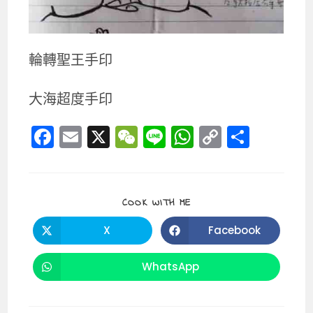
輪轉聖王手印
大海超度手印
F
E
X
W
Li
W
C
分
a
m
e
n
h
o
享
c
ai
C
e
a
p
e
l
h
ts
y
SHARE
COOK WITH ME
THIS
b
a
A
Li
CONTENT
X
Facebook
Opens
Opens
o
t
p
n
in
in
a
a
o
p
k
new
new
WhatsApp
Opens
window
window
in
k
a
new
window