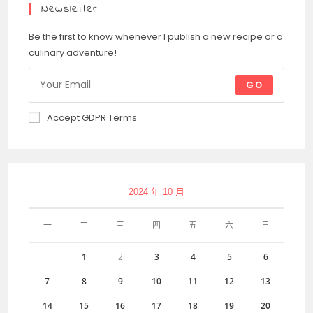
Newsletter
Be the first to know whenever I publish a new recipe or a
culinary adventure!
GO
Accept GDPR Terms
2024 年 10 月
一
二
三
四
五
六
日
1
2
3
4
5
6
7
8
9
10
11
12
13
14
15
16
17
18
19
20