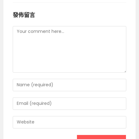
發佈留言
Comment
Enter
your
name
Enter
or
your
username
email
Enter
to
address
your
comment
to
website