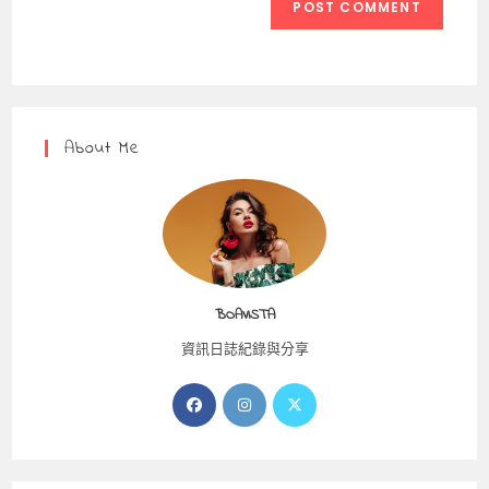
comment
URL
(optional)
About Me
BOAVISTA
資訊日誌紀錄與分享
Opens
Opens
Opens
in
in
in
a
a
a
new
new
new