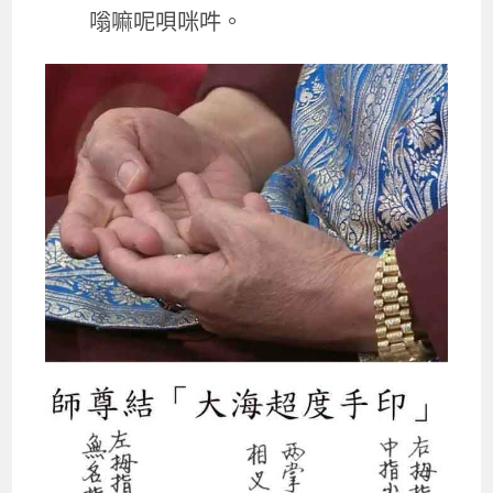
嗡嘛呢唄咪吽。